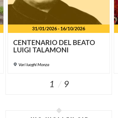
31/01/2026
-
16/10/2026
SPUNKT
CENTENARIO
DEL
BEATO
LUIGI
TALAMONI
Vari
luoghi
Monza
1
9