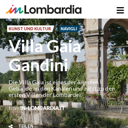
Direkt
zum
KUNST UND KULTUR
NAVIGLI
Inhalt
Villa Gaia
Gandini
Die Villa Gaia ist eines der ältesten
Gebäude an den Kanälen und zählt zu den
ersten Villen der Lombardei.
from
IN-LOMBARDIA.IT
TEILEN