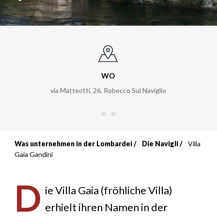
WO
via Matteotti, 26
,
Robecco Sul Naviglio
Was unternehmen in der Lombardei
Die Navigli
Villa
Breadcrumb
Gaia Gandini
D
ie Villa Gaia (fröhliche Villa)
erhielt ihren Namen in der