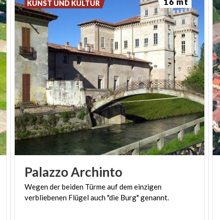
16 mt
KUNST UND KULTUR
Palazzo
Archinto
Wegen
der
beiden
Türme
auf
dem
einzigen
verbliebenen
Flügel
auch
"die
Burg"
genannt.