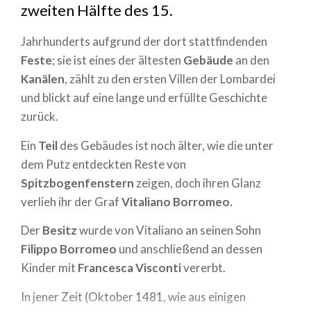
zweiten Hälfte des 15.
Jahrhunderts aufgrund der dort stattfindenden
Feste
; sie ist eines der ältesten
Gebäude
an den
Kanälen
, zählt zu den ersten Villen der Lombardei
und blickt auf eine lange und erfüllte Geschichte
zurück.
Ein
Teil
des Gebäudes ist noch älter, wie die unter
dem Putz entdeckten Reste von
Spitzbogenfenstern
zeigen, doch ihren Glanz
verlieh ihr der Graf
Vitaliano Borromeo.
Der
Besitz
wurde von Vitaliano an seinen Sohn
Filippo Borromeo
und anschließend an dessen
Kinder mit
Francesca Visconti
vererbt.
In jener Zeit (Oktober 1481, wie aus einigen