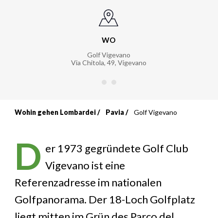
WO
Golf Vigevano
Via Chitola, 49
,
Vigevano
Wohin gehen Lombardei
Pavia
Golf Vigevano
Breadcrumb
D
er 1973 gegründete Golf Club
Vigevano ist eine
Referenzadresse im nationalen
Golfpanorama. Der 18-Loch Golfplatz
liegt mitten im Grün des Parco del