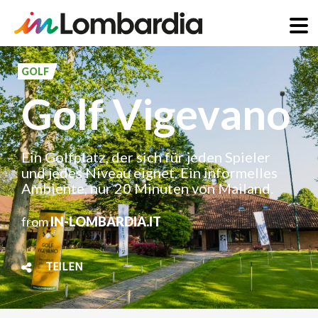
Direkt
zum
GOLF
Inhalt
Golf Vigevano
Ein Golfplatz, der sich für jeden Spieler
und jedes Niveau eignet. Ein informelles
Ambiente, nur 20 Minuten von Mailand.
from
IN-LOMBARDIA.IT
TEILEN