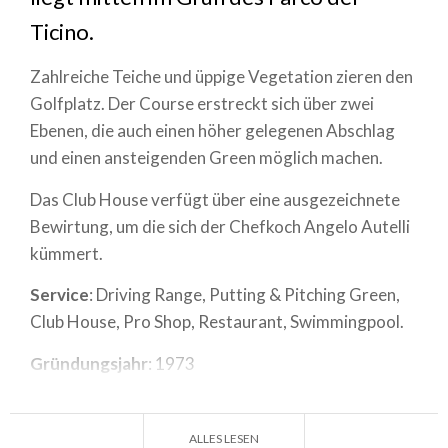
Ticino.
Zahlreiche Teiche und üppige Vegetation zieren den
Golfplatz. Der Course erstreckt sich über zwei
Ebenen, die auch einen höher gelegenen Abschlag
und einen ansteigenden Green möglich machen.
Das Club House verfügt über eine ausgezeichnete
Bewirtung, um die sich der Chefkoch Angelo Autelli
kümmert.
Service
: Driving Range, Putting & Pitching Green,
Club House, Pro Shop, Restaurant, Swimmingpool.
Gründungsjahr
: 1973
Designer
: unbekannt
Par
: 71 Anz.
ALLES LESEN
Löcher
:18