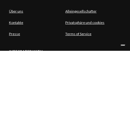
Über uns
Alleingesellschafter
Kontakte
Privatsphäre und cookies
Presse
Terms of Service
INTEGRATED WITH
ALLEINGESELLSCHAFTER
© Copyright Aria S.p.A. - Azienda Regionale per l'Innovazione e gli