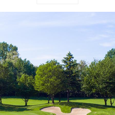
Länge
: 5896 m
Saisondauer
: ganzjährig.
Ruhetag
: Montag (mit Ausnahme von Feiertagen).