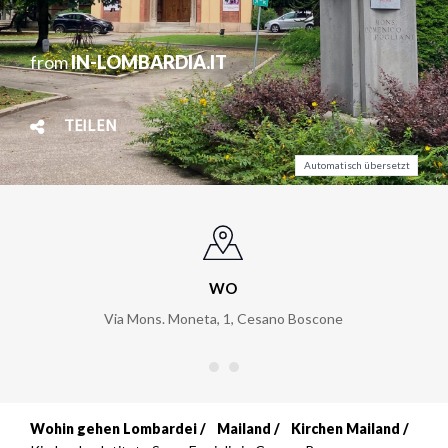
from
IN-LOMBARDIA.IT
TEILEN
Automatisch übersetzt
WO
Via Mons. Moneta, 1
,
Cesano Boscone
Wohin gehen Lombardei
Mailand
Kirchen Mailand