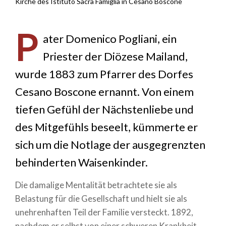
Breadcrumb
Kirche des Istituto Sacra Famiglia in Cesano Boscone
P
ater Domenico Pogliani, ein
Priester der Diözese Mailand,
wurde 1883 zum Pfarrer des Dorfes
Cesano Boscone ernannt. Von einem
tiefen Gefühl der Nächstenliebe und
des Mitgefühls beseelt, kümmerte er
sich um die Notlage der ausgegrenzten
behinderten Waisenkinder.
Die damalige Mentalität betrachtete sie als
Belastung für die Gesellschaft und hielt sie als
unehrenhaften Teil der Familie versteckt. 1892,
nachdem er selbst von einer schweren Krankheit