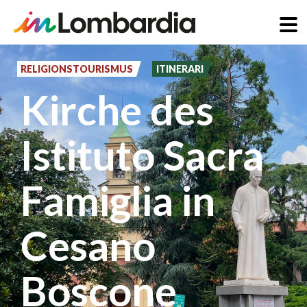
Direkt
zum
RELIGIONSTOURISMUS
ITINERARI
Inhalt
Kirche des
Istituto Sacra
Famiglia in
Cesano
Boscone