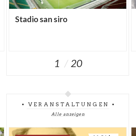
Leidens und der Hoffnung präsentiert.
Anlässlich des
"Jubiläums 2025 - Pilger der
Stadio
san
siro
Hoffnung"
wurde die
Kirche des Istituto Sacra
Famiglia in Cesano Boscone
zur
Jubiläumskirche
der Diözese Mailand
ernannt.
Um die charakteristische Erfahrung des
1
20
Pilgerweges
zu verstärken, kann man sie erreichen,
indem man den Anweisungen der:
-
Straße der Abteien
www.cittametropolitana.mi.it/strada_abbazie/itinerari/
Informationen zu den
Initiativen des
VERANSTALTUNGEN
Jubiläumsjahres
in der Kirche auf der Website:
Alle anzeigen
www.sacrafamiglia.org