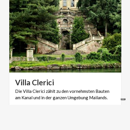
Villa
Clerici
Die
Villa
Clerici
zählt
zu
den
vornehmsten
Bauten
am
Kanal
und
in
der
ganzen
Umgebung
Mailands.
KUNST UND KULTUR