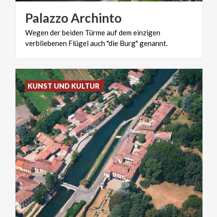
Palazzo
Archinto
Wegen
der
beiden
Türme
auf
dem
einzigen
verbliebenen
Flügel
auch
"die
Burg"
genannt.
KUNST UND KULTUR