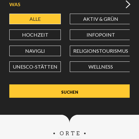
WAS
ALLE
AKTIV & GRÜN
BREITENGRAD
HOCHZEIT
INFOPOINT
LÄNGENGRAD
NAVIGLI
RELIGIONSTOURISMUS
UNESCO-STÄTTEN
WELLNESS
Wert in Dezimalgrad. Punkt (.) als Dezimalzeichen
verwenden.
ORTE