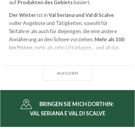
auf
Produkten des Gebiets
basiert.
Der Winter
ist in
Val Seriana und Val di Scalve
voller Angebote und Tätigkeiten, sowohl für
Skifahrer als auch für diejenigen, die eine andere
Annäherung an den Schnee vorziehen.
Mehr als 100
km Pisten,
mehr als zehn Liftanlagen... und all das
mit Postkartenpanorama. Pisten für die Jüngsten
zum
Skifahren lernen
und
technische Pisten
für
erfahrenere Skisportler;
Langlaufski
-Loipen;
ALLES LESEN
Berghütten
mit Sonnenterrasse für eine
angenehme Pause, umgeben von den Bergamasker
Voralpen; Strecken für
Wanderungen mit
BRINGEN SIE MICH DORTHIN:
Schneeschuhen
und
Tourenskifahren
aller
Schwierigkeitsgrade; Ausflüge mit dem
Snowmobil.
VAL SERIANA E VAL DI SCALVE
Außerdem gibt es zahlreiche Routen für
Trekking
und
Radtouren in den Alpen.