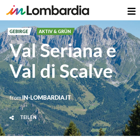
Direkt
zum
GEBIRGE
AKTIV & GRÜN
Inhalt
Val Seriana e
Val di Scalve
from
IN-LOMBARDIA.IT
TEILEN