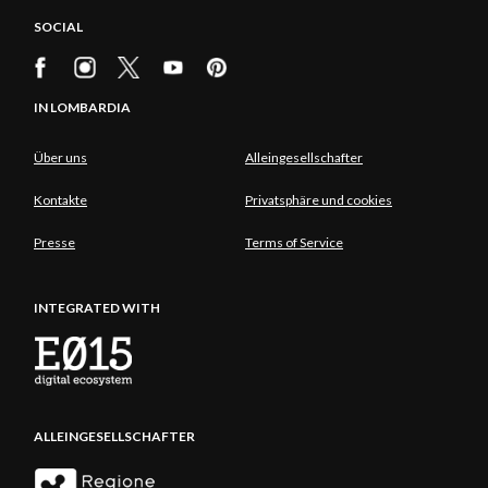
dei Tre Confini', sowie des 'Pizzo di Petto' führen,
SOCIAL
ein absolutes Must.
IN LOMBARDIA
Über uns
Alleingesellschafter
Kontakte
Privatsphäre und cookies
Presse
Terms of Service
INTEGRATED WITH
ALLEINGESELLSCHAFTER