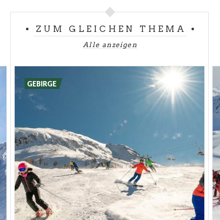
An den Hängen des Monte Ferrante ist
Colere Ski
Area 2200
ein bekanntes Skigebiet mit
ZUM GLEICHEN THEMA
unterschiedlich schwierigen Pisten und
Alle anzeigen
Höhenunterschieden, die 550 Meter allerdings nicht
überschreiten. Snowboard-Freaks haben einen
Snowpark
zur Verfügung. Außerdem gibt es am Ort
GEBIRGE
Polzone eine Piste für
Boardercross
. Sie ist mit
einer programmierten Beschneiungsanlage
ausgestattet und verläuft auf einer Länge von 400
Metern mit einem Höhenunterschied von mehr als
100 Metern.
Das
Skigebiet Castione - Monte Pora
ist mit
modernen Liftanlagen und
dreißig Pisten jeden
Schwierigkeitsgrades
ausgestattet, die sich auch
für Kinder eignen. Das Szenarium der Bergamasker
Alpen bietet sich auch für herrliche Spaziergänge