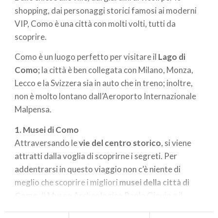
shopping, dai personaggi storici famosi ai moderni
VIP, Como è una città con molti volti, tutti da
scoprire.
Como è un luogo perfetto per visitare il
Lago di
Como;
la città è ben collegata con Milano, Monza,
Lecco e la Svizzera sia in auto che in treno; inoltre,
non è molto lontano dall’Aeroporto Internazionale
Malpensa.
1. Musei di Como
Attraversando le
vie del centro storico
, si viene
attratti dalla voglia di scoprirne i segreti. Per
addentrarsi in questo viaggio non c’è niente di
meglio che scoprire i migliori
musei della città di
Como
. Il Museo Archeologico Paolo Giovio e il
Museo Storico Giuseppe Garibaldi mostrano i resti