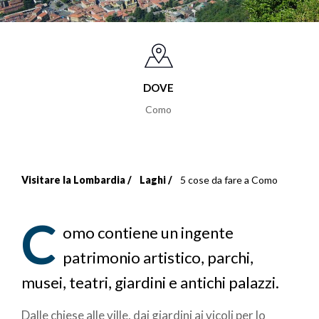
DOVE
Como
Visitare la Lombardia
Laghi
5 cose da fare a Como
Briciole
di
C
omo contiene un ingente
pane
patrimonio artistico, parchi,
musei, teatri, giardini e antichi palazzi.
Dalle chiese alle ville, dai giardini ai vicoli per lo