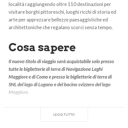
località raggiungendo oltre 110 destinazioni per
visitare borghi pittoreschi, luoghi ricchi di storia ed
arte per apprezzare bellezze paesaggistiche ed
architettoniche che regalano scorci senza tempo.
Cosa sapere
Il nuovo titolo di viaggio sarà acquistabile solo presso
tutte le biglietterie di terra di Navigazione Laghi
Maggiore e di Como e presso le biglietterie di terra di
SNL del lago di Lugano e del bacino svizzero del lago
Maggiore.
È una promozione valida per tutta l’estate, fino
all’8 Ottobre 2023;
LEGGI TUTTO
Permette di esplorare tutti e tre i laghi serviti