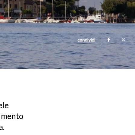
condividi
ele
numento
a.