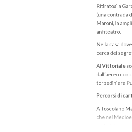
Ritiratosi a Ga
(una contrada d
Maroni, la ampl
anfiteatro.
Nella casa dove v
cerca dei segret
Al
Vittoriale
so
dall’aereo con 
torpediniere Pu
Percorsi di car
A Toscolano Mad
che nel Medioev
carta fatta a m