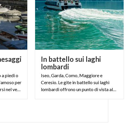
icolarmente
non a caso viene
uella
Heller Garden
,
ni parte del
aesaggi
In battello sui laghi
iappone
lombardi
ti dall’artista
 a piedi o
Iseo, Garda, Como, Maggiore e
rtisti noti, come
, famoso per
Ceresio. Le gite in battello sui laghi
i mulini del Settecento immersi nel verde. L’alto Verbano è natura doc.
lombardi offrono un punto di vista alternativo. Dai laghi ai borghi che li circondano
sta dei borghi
la denominazione