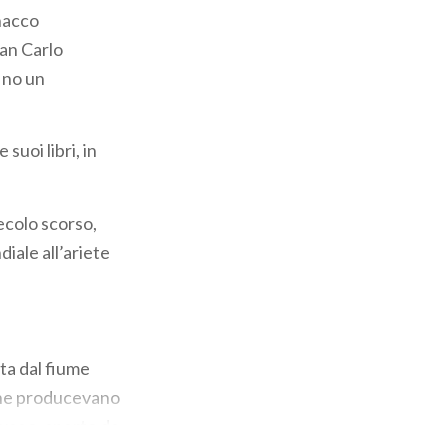
gnacco
ian Carlo
ino un
suoi libri, in
ecolo scorso,
iale all’ariete
ata dal fiume
 che producevano
museo, aperto da