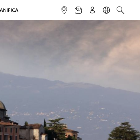
IANIFICA
INFOPOINT
NEWSLETTER
ISCRIVITI
LINGUA
CERCA