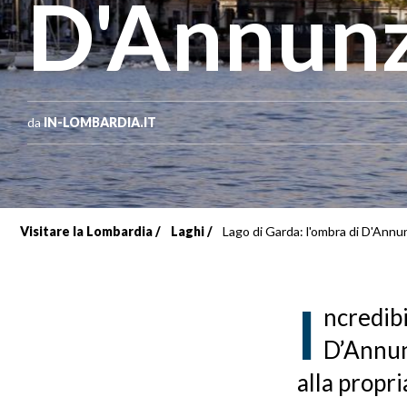
D'Annunz
da
IN-LOMBARDIA.IT
Visitare la Lombardia
Laghi
Lago di Garda: l'ombra di D'Annu
Briciole
di
I
ncredibi
pane
D’Annunz
alla propri