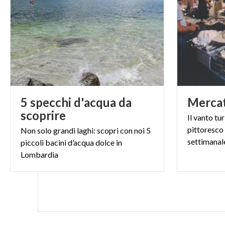
Città-giardino
Stretta tra il l
favorevole alle
definita città-g
mitteleuropea, 
diecimila metri
5 specchi d'acqua da
Merca
mondo, dalle Al
scoprire
Il
vanto
tur
all’Australia, al
pittoresco
Non solo grandi laghi: scopri con noi 5
settimanal
multimediale And
piccoli bacini d’acqua dolce in
Lombardia
Keith Haring, R
più belli d’Ital
Vino di una no
Il Chiaretto, tr