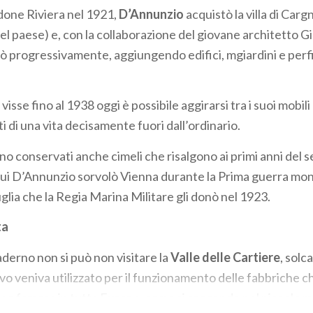
rdone Riviera nel 1921,
D’Annunzio
acquistò la villa di Car
el paese) e, con la collaborazione del giovane architetto G
iò progressivamente, aggiungendo edifici, mgiardini e perf
isse fino al 1938 oggi è possibile aggirarsi tra i suoi mobili e 
i di una vita decisamente fuori dall’ordinario.
no conservati anche cimeli che risalgono ai primi anni del s
cui D’Annunzio sorvolò Vienna durante la Prima guerra mond
glia che la Regia Marina Militare gli donò nel 1923.
ta
erno non si può non visitare la
Valle delle Cartiere
, solc
o veniva utilizzato per il funzionamento delle fabbriche
ano famosa in tutta Europa, come si apprende nel piccolo 