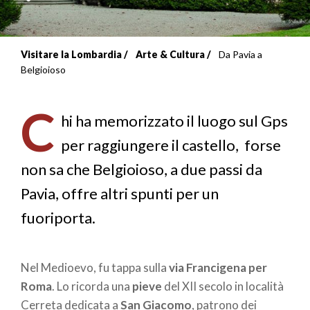
Visitare la Lombardia
Arte & Cultura
Da Pavia a
Briciole
Belgioioso
di
C
pane
hi ha memorizzato il luogo sul Gps
per raggiungere il castello, forse
non sa che Belgioioso, a due passi da
Pavia, offre altri spunti per un
fuoriporta.
Nel Medioevo, fu tappa sulla
via Francigena per
Roma
. Lo ricorda una
pieve
del XII secolo in località
Cerreta dedicata a
San Giacomo
, patrono dei