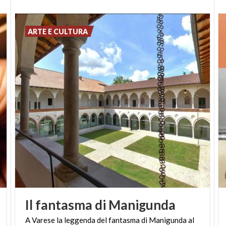
ARTE E CULTURA
Il
fantasma
di
Manigunda
A
Varese
la
leggenda
del
fantasma
di
Manigunda
al