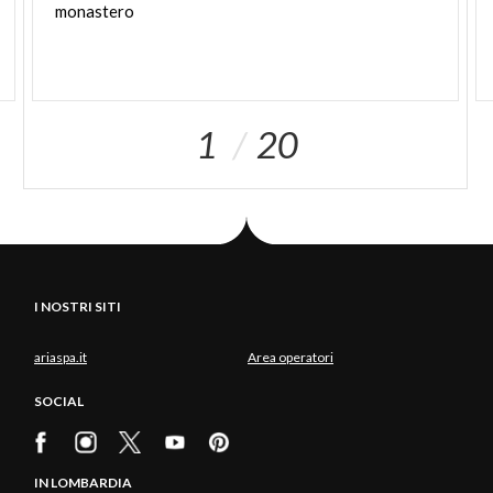
monastero
1
20
I NOSTRI SITI
ariaspa.it
Area operatori
SOCIAL
IN LOMBARDIA