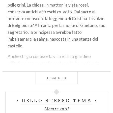
pellegrini. La chiesa, in mattoni a vista rossi,
conserva antichi affreschi ex-voto. Dal sacro al
profano: conoscete la leggenda di Cristina Trivulzio
di Belgioioso? Affranta per la morte di Gaetano, suo
segretario, la principessa avrebbe fatto
imbalsamare la salma, nascosta in una stanza del
castello.
Anche chi già conosce la villa e il suo giardino
all’italiana con magnolie centenarie, ha motivo di
tornarci: la
sala degli Stucchi
, il
salone del Ballo
e
altri stupendi ambienti, dopo il restauro sono
LEGGI TUTTO
tornati all’antico splendore. Mentre un
itinerario
multimediale
evoca i fasti di una dinastia di principi
e mecenati: i Visconti.
DELLO STESSO TEMA
Mostra tutti