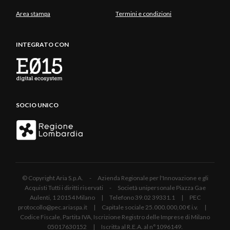
Area stampa
Termini e condizioni
INTEGRATO CON
SOCIO UNICO
© Copyright Aria S.p.A. - Azienda Regionale per l'Innovazione e gli
Acquisti Tutti i diritti riservati - Società unipersonale Piazza Gae
Aulenti, 1 20154 Milano | Telefono 39.02 39331.1 | PEC
protocollo@pec.ariaspa.it | Capitale sociale 25.000.000,00 € i.v. |
Codice Fiscale, Partita IVA, Iscrizione Registro delle Imprese di Milano
05017630152 | Iscritta al R.E.A. al n°1096149.