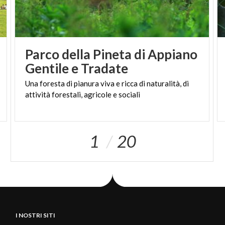
guida abilitata
ConfGuide-GITEC
Se questo racconto ti è
piaciuto,
CLICCA QUI
per scoprire le
Parco della Pineta di Appiano
sue varie proposte d'itinerario.
Gentile e Tradate
Una
foresta
di
pianura
viva
e
ricca
di
naturalità,
di
attività
forestali,
agricole
e
sociali
1
20
I NOSTRI SITI