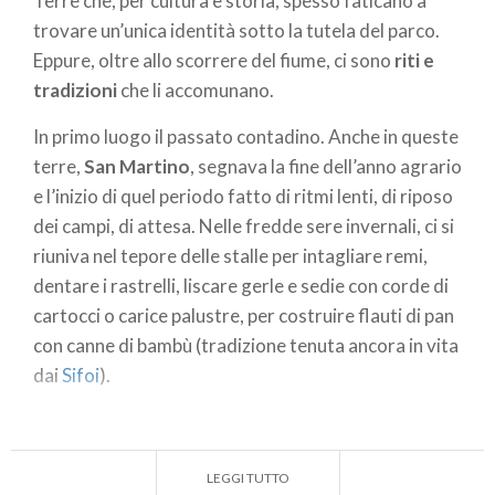
Terre che, per cultura e storia, spesso faticano a
trovare un’unica identità sotto la tutela del parco.
Eppure, oltre allo scorrere del fiume, ci sono
riti e
tradizioni
che li accomunano.
In primo luogo il passato contadino. Anche in queste
terre,
San Martino
, segnava la fine dell’anno agrario
e l’inizio di quel periodo fatto di ritmi lenti, di riposo
dei campi, di attesa. Nelle fredde sere invernali, ci si
riuniva nel tepore delle stalle per intagliare remi,
dentare i rastrelli, liscare gerle e sedie con corde di
cartocci o carice palustre, per costruire flauti di pan
con canne di bambù (tradizione tenuta ancora in vita
dai
Sifoi
).
Il lungo e buio inverno era ed è scandito da
riti legati
alla luce
(in terra bergamasca, Santa Lucia) e al
fuoco
. Nei paesi del lecchese, come a
Brivio
,
LEGGI TUTTO