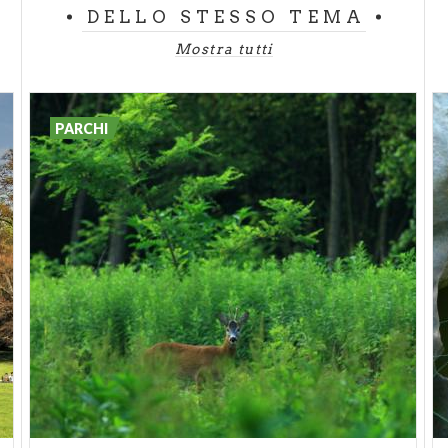
DELLO STESSO TEMA
che parte dalla Villa Reale, incrociando la “Roggia
Principe”, con le sue due querce gemelle, inserite tra
Mostra tutti
gli alberi monumentali d’Italia. Basterà fare qualche
passo sul prato, per scoprire uno splendido ginkgo,
caratteristica essenza giapponese, e,
PARCHI
semplicemente voltandosi, la grande sequoia
americana dal tipico tronco rossiccio. A lato della
Villa, c’è l'albero dei tulipani, che in autunno sembra
dipinto da un'artista. A chiudere questo angolo dei
Giardini, un monumentale cedro del Libano.
LUNGO IL VIALE DEI CARPINI
A questo punto l'itinerario esce dai Giardini della
Villa e si addentra nel cuore dell'ottocentesco Parco
di Monza. Oltrepassato il muro di cinta che divide i
Giardini dal Parco, potrai ammirare il Padiglione
Cavriga, uno splendido esempio di architettura