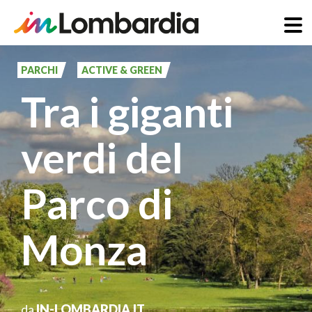
Salta
al
PARCHI
ACTIVE & GREEN
contenuto
Tra i giganti
principale
verdi del
Parco di
Monza
da
IN-LOMBARDIA.IT