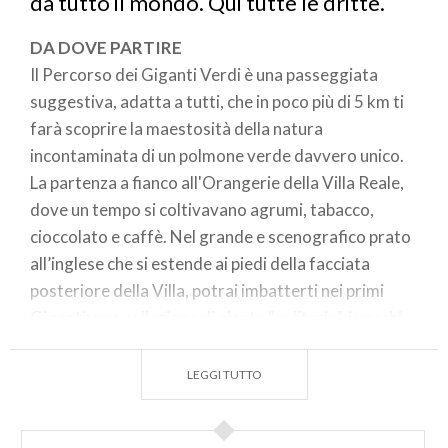
da tutto il mondo. Qui tutte le dritte.
DA DOVE PARTIRE
Il Percorso dei Giganti Verdi è una passeggiata
suggestiva, adatta a tutti, che in poco più di 5 km ti
farà scoprire la maestosità della natura
incontaminata di un polmone verde davvero unico.
La partenza a fianco all'Orangerie della Villa Reale,
dove un tempo si coltivavano agrumi, tabacco,
cioccolato e caffè. Nel grande e scenografico prato
all’inglese che si estende ai piedi della facciata
posteriore della Villa, potrai imbatterti nei primi
Giganti: una collezione di piante “solitarie”, i vecchi
faggi di epoca napoleonica.
LEGGI TUTTO
SUA MAESTA IL GINKGO
Sempre all’interno dei Giardini di Villa Reale, il
percorso prosegue lungo il cannocchiale prospettico