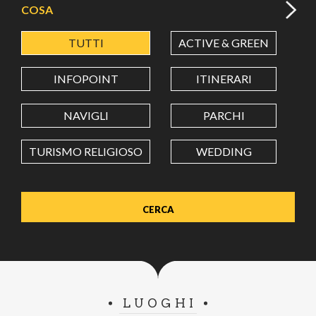
COSA
TUTTI
ACTIVE & GREEN
A
LATITUDINE
INFOPOINT
ITINERARI
LONGITUDINE
NAVIGLI
PARCHI
TURISMO RELIGIOSO
WEDDING
Value in decimal degrees. Use dot (.) as decimal separator.
LUOGHI