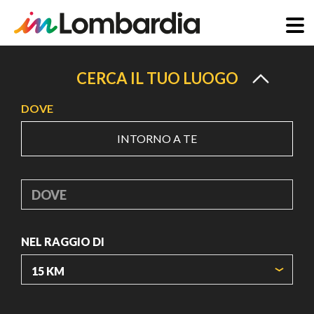
Salta
al
CERCA IL TUO LUOGO
contenuto
DOVE
principale
INTORNO A TE
DOVE
NEL RAGGIO DI
ORIGIN COORDINATES