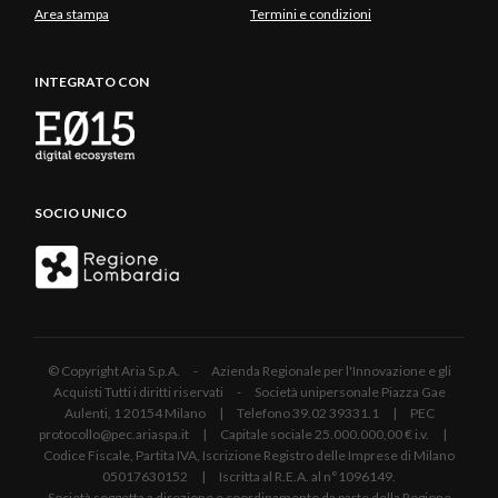
Area stampa
Termini e condizioni
INTEGRATO CON
SOCIO UNICO
© Copyright Aria S.p.A. - Azienda Regionale per l'Innovazione e gli
Acquisti Tutti i diritti riservati - Società unipersonale Piazza Gae
Aulenti, 1 20154 Milano | Telefono 39.02 39331.1 | PEC
protocollo@pec.ariaspa.it | Capitale sociale 25.000.000,00 € i.v. |
Codice Fiscale, Partita IVA, Iscrizione Registro delle Imprese di Milano
05017630152 | Iscritta al R.E.A. al n°1096149.
Società soggetta a direzione e coordinamento da parte della Regione