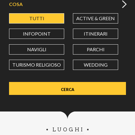
COSA
TUTTI
ACTIVE & GREEN
A
LATITUDINE
INFOPOINT
ITINERARI
LONGITUDINE
NAVIGLI
PARCHI
TURISMO RELIGIOSO
WEDDING
Value in decimal degrees. Use dot (.) as decimal separator.
LUOGHI