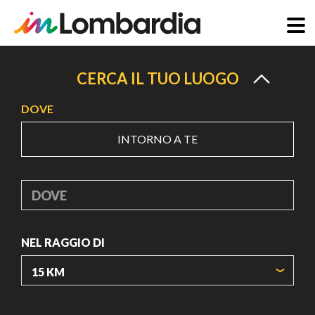
Salta
al
CERCA IL TUO LUOGO
contenuto
DOVE
principale
INTORNO A TE
DOVE
NEL RAGGIO DI
ORIGIN COORDINATES