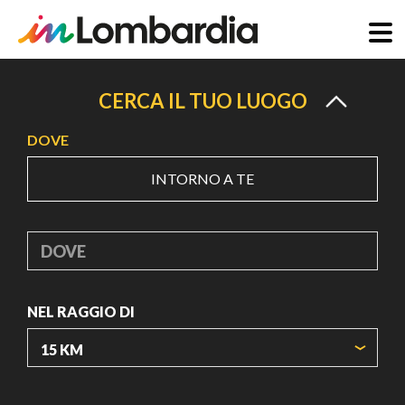
Salta
al
CERCA IL TUO LUOGO
contenuto
DOVE
principale
INTORNO A TE
DOVE
NEL RAGGIO DI
ORIGIN COORDINATES