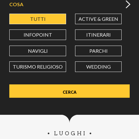
COSA
TUTTI
ACTIVE & GREEN
A
LATITUDINE
INFOPOINT
ITINERARI
LONGITUDINE
NAVIGLI
PARCHI
TURISMO RELIGIOSO
WEDDING
Value in decimal degrees. Use dot (.) as decimal separator.
LUOGHI