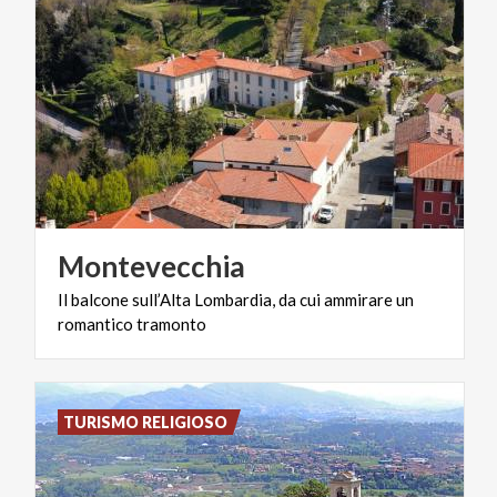
Montevecchia
Il
balcone
sull’Alta
Lombardia,
da
cui
ammirare
un
romantico
tramonto
TURISMO RELIGIOSO