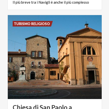
Il
più
breve
tra
i
Navigli
è
anche
il
più
complesso
TURISMO RELIGIOSO
Chiesa di San Paolo a