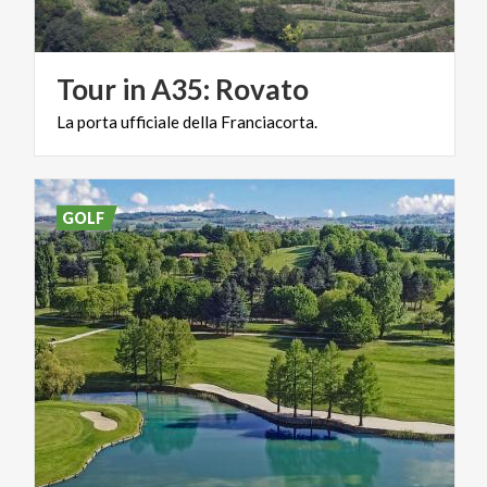
Tour
in
A35:
Rovato
La
porta
ufficiale
della
Franciacorta.
GOLF