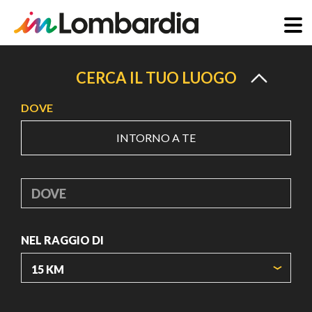
Salta
al
CERCA IL TUO LUOGO
contenuto
DOVE
principale
INTORNO A TE
DOVE
NEL RAGGIO DI
ORIGIN COORDINATES