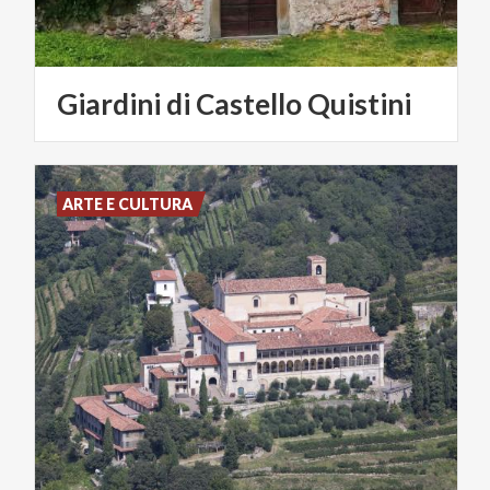
Giardini
di
Castello
Quistini
ARTE E CULTURA