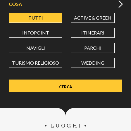
COSA
TUTTI
ACTIVE & GREEN
A
LATITUDINE
INFOPOINT
ITINERARI
LONGITUDINE
NAVIGLI
PARCHI
TURISMO RELIGIOSO
WEDDING
Value in decimal degrees. Use dot (.) as decimal separator.
LUOGHI