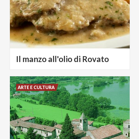
Il
manzo
all'olio
di
Rovato
ARTE E CULTURA