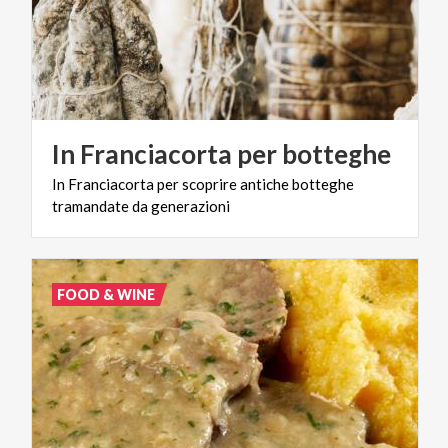
In
Franciacorta
per
botteghe
In
Franciacorta
per
scoprire
antiche
botteghe
tramandate
da
generazioni
FOOD & WINE