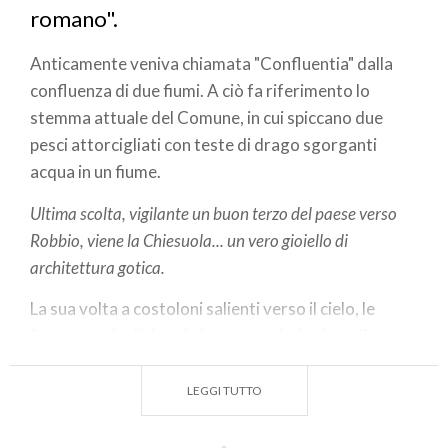
romano".
Anticamente veniva chiamata "Confluentia" dalla
confluenza di due fiumi. A ciò fa riferimento lo
stemma attuale del Comune, in cui spiccano due
pesci attorcigliati con teste di drago sgorganti
acqua in un fiume.
Ultima scolta, vigilante un buon terzo del paese verso
Robbio, viene la Chiesuola... un vero gioiello di
architettura gotica.
La sua volta a costoloni salienti verso il cielo, le
finestre ogivali da cui piove una mistica luce, il
candido altare di marmo Carrara ne fanno un
complesso artisticamente armonioso ispirante
LEGGI TUTTO
raccoglimento.