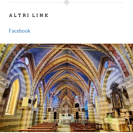
Sulla parete del piccolo coro affiora un magnifico
affresco che pare del Lanino o almeno della sua
ALTRI LINK
scuola. E' la chiesa delle Consorelle del Carmine, la
piccola chiesa che raccoglie nei mesi di maggior
Facebook
lavoro una buona parte della popolazione lontana
dalla parrocchia.
Trovala su GoogleMaps