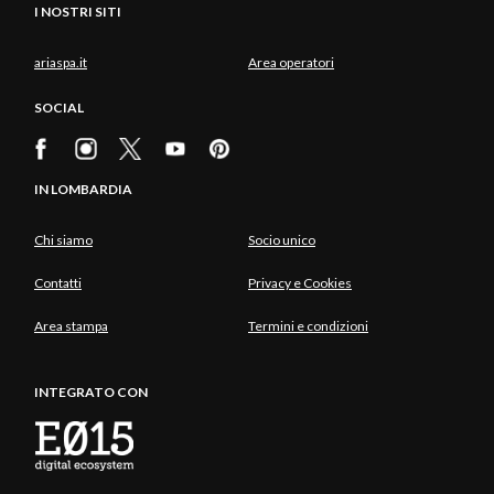
I NOSTRI SITI
ariaspa.it
Area operatori
SOCIAL
IN LOMBARDIA
Chi siamo
Socio unico
Contatti
Privacy e Cookies
Area stampa
Termini e condizioni
INTEGRATO CON