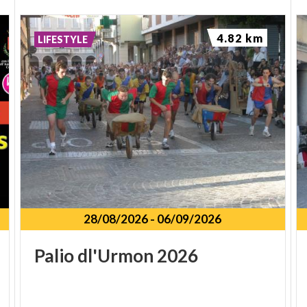
4.82 km
LIFESTYLE
28/08/2026
-
06/09/2026
Palio
dl'Urmon
2026