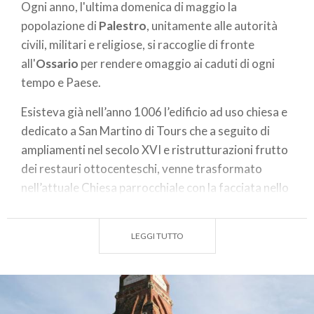
Ogni anno, l'ultima domenica di maggio la
popolazione di
Palestro
, unitamente alle autorità
civili, militari e religiose, si raccoglie di fronte
all'
Ossario
per rendere omaggio ai caduti di ogni
tempo e Paese.
Esisteva già nell’anno 1006 l’edificio ad uso chiesa e
dedicato a San Martino di Tours che a seguito di
ampliamenti nel secolo XVI e ristrutturazioni frutto
dei restauri ottocenteschi, venne trasformato
nell’attuale Chiesa parrocchiale con la facciata nello
stile gotico-lombardo. Il Parroco è il tenutario del
timbro per i pellegrini della
Via Francigena
e in caso
LEGGI TUTTO
di sua assenza il transito può essere certificato
presso il
B&B Ospitaliere La Torre Merlata.