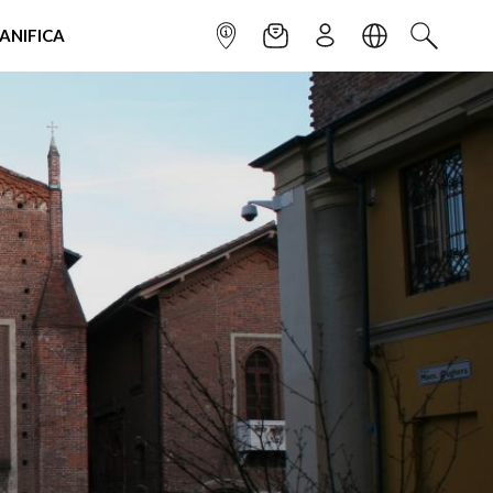
IANIFICA
INFOPOINT
NEWSLETTER
ISCRIVITI
LINGUA
CERCA