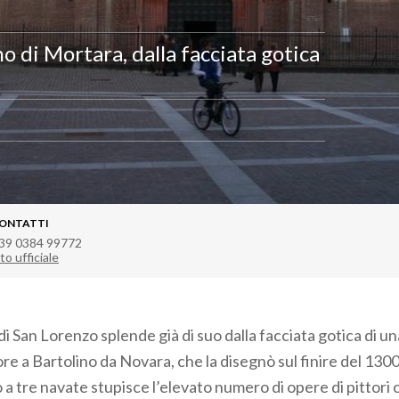
o di Mortara, dalla facciata gotica
ONTATTI
39 0384 99772
to ufficiale
 di San Lorenzo splende già di suo dalla facciata gotica di u
re a Bartolino da Novara, che la disegnò sul finire del 130
o a tre navate stupisce l’elevato numero di opere di pittori