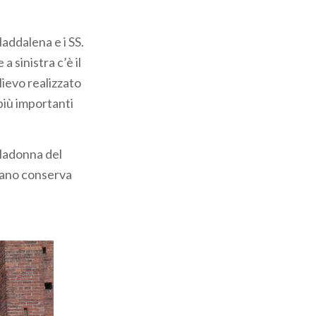
addalena e i SS.
 sinistra c’è il
lievo realizzato
più importanti
 Madonna del
ilano conserva