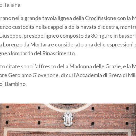
e italiana.
rano nella grande tavola lignea della Crocifissione con la M
zo custodita nella cappella della navata di destra, mentre a
n Giuseppe, presepe ligneo composto da 80 figure in bassori
a Lorenzo da Mortara e considerato una delle espressioni 
lignea lombarda del Rinascimento.
to citate sono l’affresco della Madonna delle Grazie, e la
tore Gerolamo Giovenone, di cui l’Accademia di Brera di M
ol Bambino.