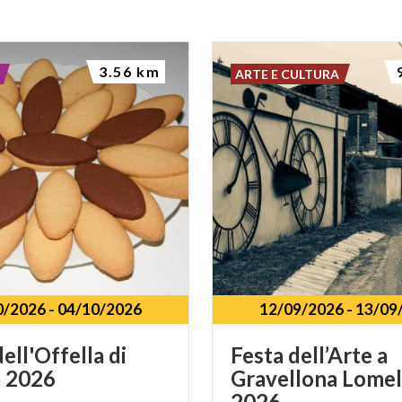
3.56 km
ARTE E CULTURA
0/2026
-
04/10/2026
12/09/2026
-
13/09
dell'Offella
di
Festa dell’Arte a
a
2026
Gravellona Lomel
2026