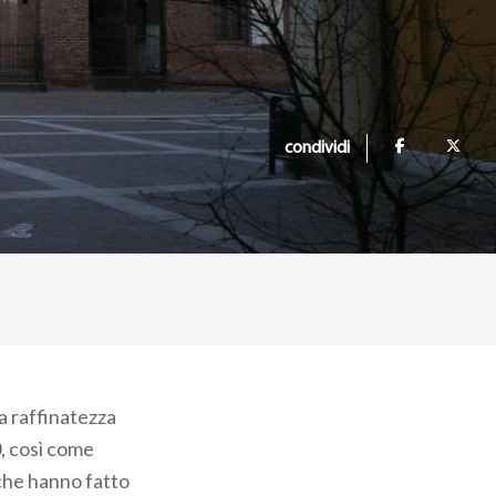
condividi
na raffinatezza
0, così come
 che hanno fatto