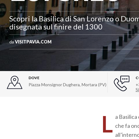
Scopri la Basilica di San Lorenzo o Duom
disegnata sul finire del 1300
da
VISITPAVIA.COM
DOVE
C
Piazza Monsignor Dughera
,
Mortara (PV)
+
Si
L
a Basilica
che fa ono
all’intern