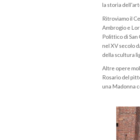
la storia dell’art
Ritroviamo il Ce
Ambrogio e Loren
Polittico di Sa
nel XV secolo d
della scultura 
Altre opere mol
Rosario del pit
una Madonna c