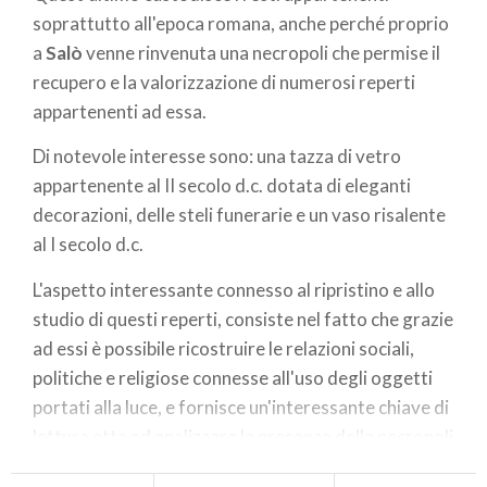
soprattutto all'epoca romana, anche perché proprio
a
Salò
venne rinvenuta una necropoli che permise il
recupero e la valorizzazione di numerosi reperti
appartenenti ad essa.
Di notevole interesse sono: una tazza di vetro
appartenente al II secolo d.c. dotata di eleganti
decorazioni, delle steli funerarie e un vaso risalente
al I secolo d.c.
L'aspetto interessante connesso al ripristino e allo
studio di questi reperti, consiste nel fatto che grazie
ad essi è possibile ricostruire le relazioni sociali,
politiche e religiose connesse all'uso degli oggetti
portati alla luce, e fornisce un'interessante chiave di
lettura atta ad analizzare la presenza della necropoli
in funzione del territorio circostante.