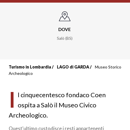
DOVE
Salò (BS)
Turismo in Lombardia
LAGO di GARDA
Museo Storico
Briciole
Archeologico
di
I
pane
l cinquecentesco fondaco Coen
ospita a Salò il Museo Civico
Archeologico.
Quest'ultimo custodisce i resti appartenenti