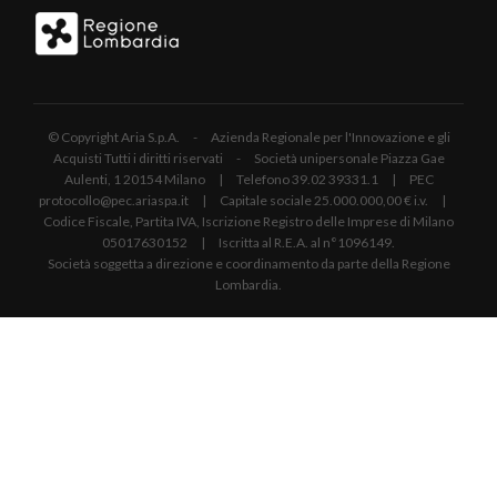
© Copyright Aria S.p.A. - Azienda Regionale per l'Innovazione e gli
Acquisti Tutti i diritti riservati - Società unipersonale Piazza Gae
Aulenti, 1 20154 Milano | Telefono 39.02 39331.1 | PEC
protocollo@pec.ariaspa.it | Capitale sociale 25.000.000,00 € i.v. |
Codice Fiscale, Partita IVA, Iscrizione Registro delle Imprese di Milano
05017630152 | Iscritta al R.E.A. al n°1096149.
Società soggetta a direzione e coordinamento da parte della Regione
Lombardia.