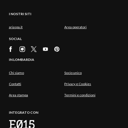
I NOSTRI SITI
ariaspa.it
Area operatori
SOCIAL
IN LOMBARDIA
Chi siamo
Socio unico
Contatti
Privacy e Cookies
Area stampa
Termini e condizioni
INTEGRATO CON