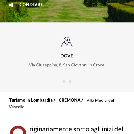
CONDIVIDI
DOVE
Via Giuseppina, 8
,
San Giovanni In Croce
Turismo in Lombardia
CREMONA
Villa Medici del
Briciole
Vascello
di
O
pane
riginariamente sorto agli inizi del