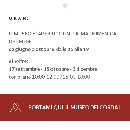
17 settembre - 15 ottobre - 3 dicembre
con orario 10:00-12:00 / 15:00-18:00
ORARI
INGRESSO MUSEO 2 €
Ingresso gratuito per i bambini fino a 14 anni
IL MUSEO E’ APERTO OGNI PRIMA DOMENICA
DEL MESE
da giugno a ottobre dalle 15 alle 19
CONTATTI
mail:
museodeicordai@gmail.com
e inoltre:
Biblioteca di Scandolara Ravara: 347 7802091
17 settembre - 15 ottobre - 3 dicembre
Comune di Scandolara Ravara: 0375 95101
con orario 10:00-12:00 / 15:00-18:00
PORTAMI QUI:
IL MUSEO DEI CORDAI