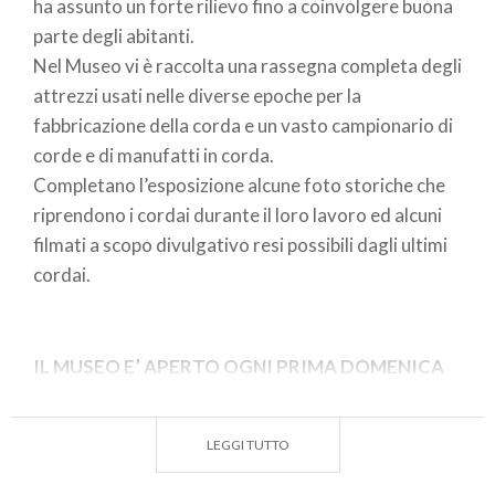
ha assunto un forte rilievo fino a coinvolgere buona
parte degli abitanti.
Nel Museo vi è raccolta una rassegna completa degli
attrezzi usati nelle diverse epoche per la
fabbricazione della corda e un vasto campionario di
corde e di manufatti in corda.
Completano l’esposizione alcune foto storiche che
riprendono i cordai durante il loro lavoro ed alcuni
filmati a scopo divulgativo resi possibili dagli ultimi
cordai.
IL MUSEO E’ APERTO OGNI PRIMA DOMENICA
DEL MESE
da giugno a ottobre dalle 15 alle 19
LEGGI TUTTO
e inoltre: