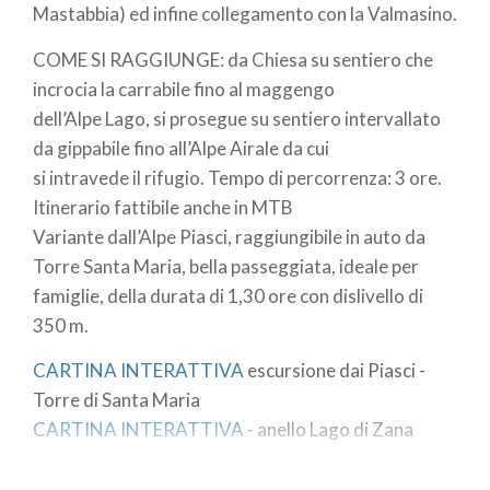
Mastabbia) ed infine collegamento con la Valmasino.
COME SI RAGGIUNGE: da Chiesa su sentiero che
incrocia la carrabile fino al maggengo
dell’Alpe Lago, si prosegue su sentiero intervallato
da gippabile fino all’Alpe Airale da cui
si intravede il rifugio. Tempo di percorrenza: 3 ore.
Itinerario fattibile anche in MTB
Variante dall’Alpe Piasci, raggiungibile in auto da
Torre Santa Maria, bella passeggiata, ideale per
famiglie, della durata di 1,30 ore con dislivello di
350 m.
CARTINA INTERATTIVA
escursione dai Piasci -
Torre di Santa Maria
CARTINA INTERATTIVA
- anello Lago di Zana
+39 0342/451655 - 347/3626860