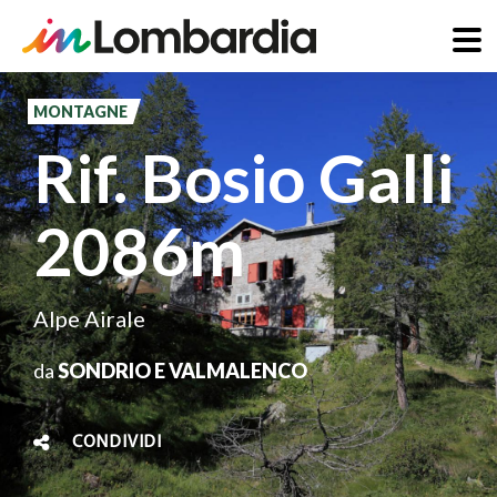
Salta
al
MONTAGNE
contenuto
Rif. Bosio Galli
principale
2086m
Alpe Airale
da
SONDRIO E VALMALENCO
CONDIVIDI