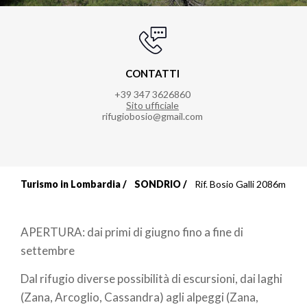
CONTATTI
+39 347 3626860
Sito ufficiale
rifugiobosio@gmail.com
Turismo in Lombardia
SONDRIO
Rif. Bosio Galli 2086m
Briciole
di
APERTURA: dai primi di giugno fino a fine di
pane
settembre
Dal rifugio diverse possibilità di escursioni, dai laghi
(Zana, Arcoglio, Cassandra) agli alpeggi (Zana,