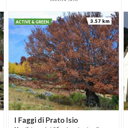
3.57 km
ACTIVE & GREEN
I
Faggi
di
Prato
Isio