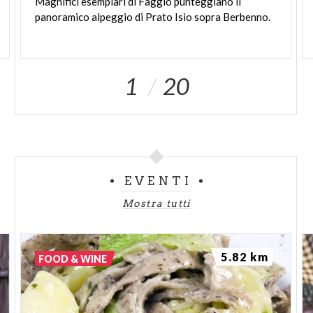
Magnifici
esemplari
di
Faggio
punteggiano
il
panoramico
alpeggio
di
Prato
Isio
sopra
Berbenno.
1
20
EVENTI
Mostra tutti
5.82 km
FOOD & WINE