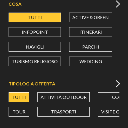
COSA
TUTTI
ACTIVE & GREEN
A
LATITUDINE
INFOPOINT
ITINERARI
LONGITUDINE
NAVIGLI
PARCHI
TURISMO RELIGIOSO
WEDDING
Value in decimal degrees. Use dot (.) as decimal separator.
TIPOLOGIA OFFERTA
TUTTI
ATTIVITÀ OUTDOOR
CORSI
TOUR
TRASPORTI
VISITE GUI