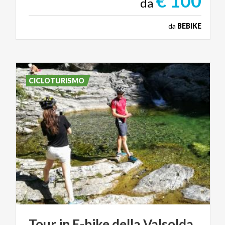
€ 100
da
da
BEBIKE
CICLOTURISMO
Tour
in
E-bike
della
Valsolda,