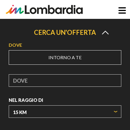
Salta
al
CERCA UN'OFFERTA
contenuto
DOVE
principale
INTORNO A TE
DOVE
NEL RAGGIO DI
ORIGIN COORDINATES