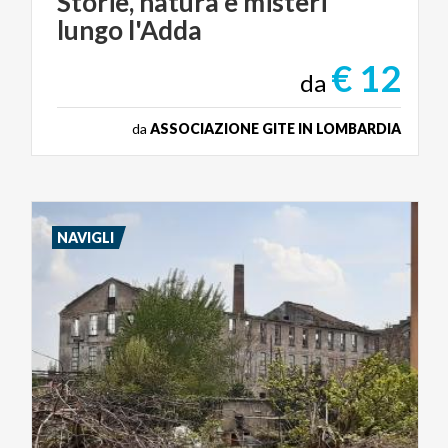
Storie,
natura
e
misteri
lungo
l'Adda
€ 12
da
da
ASSOCIAZIONE GITE IN LOMBARDIA
NAVIGLI