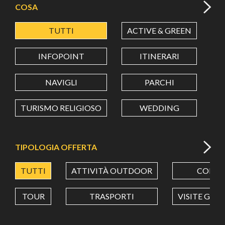
COSA
TUTTI
ACTIVE & GREEN
A
LATITUDINE
INFOPOINT
ITINERARI
LONGITUDINE
NAVIGLI
PARCHI
TURISMO RELIGIOSO
WEDDING
Value in decimal degrees. Use dot (.) as decimal separator.
TIPOLOGIA OFFERTA
TUTTI
ATTIVITÀ OUTDOOR
CORSI
TOUR
TRASPORTI
VISITE GUI