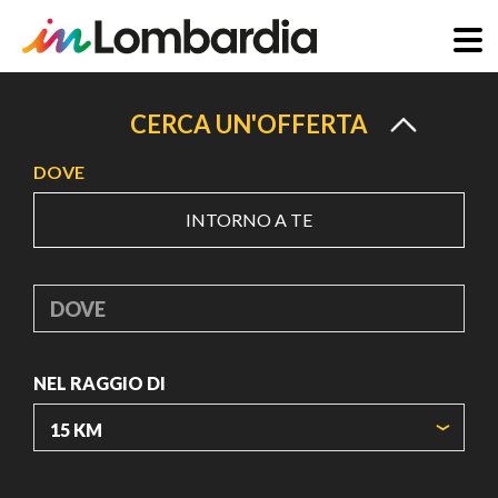
Salta
al
CERCA UN'OFFERTA
contenuto
DOVE
principale
INTORNO A TE
DOVE
NEL RAGGIO DI
ORIGIN COORDINATES