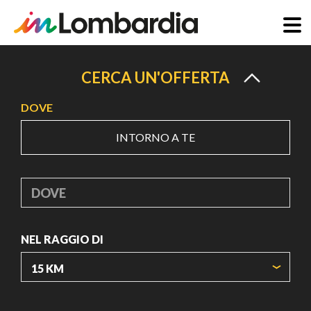
Salta
al
CERCA UN'OFFERTA
contenuto
DOVE
principale
INTORNO A TE
DOVE
NEL RAGGIO DI
ORIGIN COORDINATES