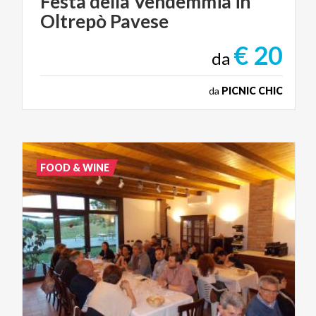
Festa
della
Vendemmia
in
Oltrepò
Pavese
€ 20
da
da
PICNIC CHIC
FOOD & WINE