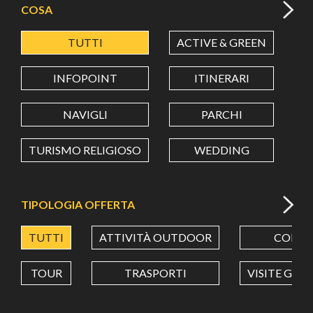
COSA
TUTTI
ACTIVE & GREEN
A
LATITUDINE
INFOPOINT
ITINERARI
LONGITUDINE
NAVIGLI
PARCHI
TURISMO RELIGIOSO
WEDDING
Value in decimal degrees. Use dot (.) as decimal separator.
TIPOLOGIA OFFERTA
TUTTI
ATTIVITÀ OUTDOOR
CORSI
TOUR
TRASPORTI
VISITE GUI