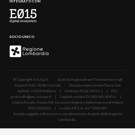
INTEGRATO CON
SOCIO UNICO
© Copyright Aria S.p.A. - Azienda Regionale per l'Innovazione e gli
Acquisti Tutti i diritti riservati - Società unipersonale Piazza Gae
Aulenti, 1 20154 Milano | Telefono 39.02 39331.1 | PEC
protocollo@pec.ariaspa.it | Capitale sociale 25.000.000,00 € i.v. |
Codice Fiscale, Partita IVA, Iscrizione Registro delle Imprese di Milano
05017630152 | Iscritta al R.E.A. al n°1096149.
Società soggetta a direzione e coordinamento da parte della Regione
Lombardia.