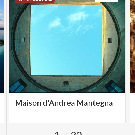
tematiche ambientali, con Il mito infranto (Codice,
2025), in cui discute la falsa sostenibilità che
peggiora gli equilibri del pianeta e aumenta le
disuguaglianze anziché sanarle, mentre il secondo,
filosofo e componente del National Biodiversity
Future Center (uno dei cinque centri nazionali
dedicati alla ricerca di frontiera), con Considera gli
animali (Laterza, 2025), saggio in cui descrive le
contraddizioni e la profondità dei legami che
uniscono uomo e animali.
Informazioni e
aggiornamenti: www.foodsciencefestival.it
Maison
d'Andrea
Mantegna
Food Science Festival 2024 - Il riassunto dell
39;ottava edizione
1
20