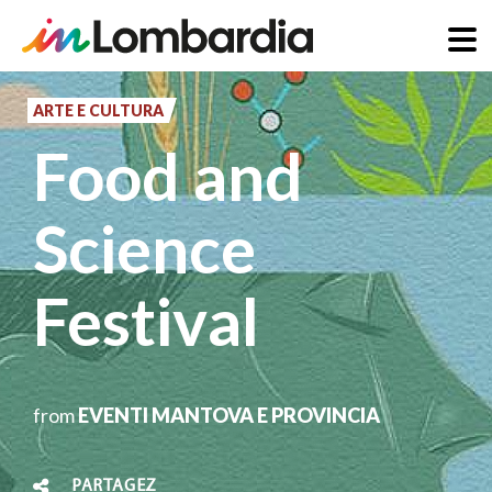
Aller
au
ARTE E CULTURA
contenu
Food and
principal
Science
Festival
from
EVENTI MANTOVA E PROVINCIA
PARTAGEZ