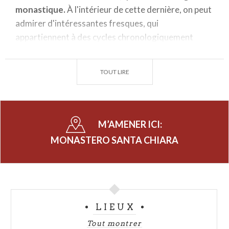
monastique.
À l'intérieur de cette dernière, on peut
admirer d'intéressantes fresques, qui
appartiennent à des cycles chronologiquement
différents et sont partiellement superposées.
Aujourd'hui le complexe monastique de Sainte Claire
TOUT LIRE
est le siège de l'
Institut Post-universitaire de
Sainte Claire.
M’AMENER ICI:
MONASTERO SANTA CHIARA
LIEUX
Tout montrer