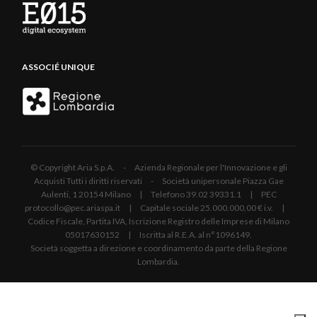
ASSOCIÉ UNIQUE
© Copyright Aria S.p.A. - Azienda Regionale per l'Innovazione e gli
Acquisti Tutti i diritti riservati - Società unipersonale Piazza Gae
Aulenti, 1 20154 Milano | Telefono 39.02 39331.1 | PEC
protocollo@pec.ariaspa.it | Capitale sociale 25.000.000,00 € i.v. |
Codice Fiscale, Partita IVA, Iscrizione Registro delle Imprese di Milano
05017630152 | Iscritta al R.E.A. al n°1096149.
Società soggetta a direzione e coordinamento da parte della Regione
Lombardia.