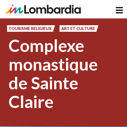
Aller
au
TOURISME RELIGIEUX
ART ET CULTURE
contenu
Complexe
principal
monastique
de Sainte
Claire