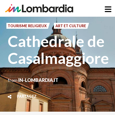
Aller
au
TOURISME RELIGIEUX
ART ET CULTURE
contenu
Cathedrale de
principal
Casalmaggiore
from
IN-LOMBARDIA.IT
PARTAGEZ