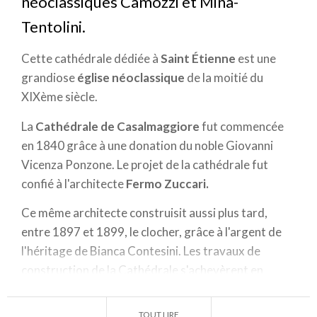
néoclassiques Camozzi et Mina-
Tentolini.
Cette cathédrale dédiée à
Saint Étienne
est une
grandiose
église néoclassique
de la moitié du
XIXème siècle.
La
Cathédrale de Casalmaggiore
fut commencée
en 1840 grâce à une donation du noble Giovanni
Vicenza Ponzone. Le projet de la cathédrale fut
confié à l'architecte
Fermo Zuccari.
Ce même architecte construisit aussi plus tard,
entre 1897 et 1899, le clocher, grâce à l'argent de
l'héritage de Bianca Contesini. Les travaux de
construction de la Cathédrale s'achevèrent en
1846, et elle fut consacrée et ouverte aux fidèles en
1861.
TOUT LIRE