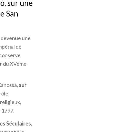
o, sur une
de San
t devenue une
périal de
 conserve
her du XVème
Canossa,
sur
rôle
eligieux,
n 1797.
des Séculaires,
tement à la