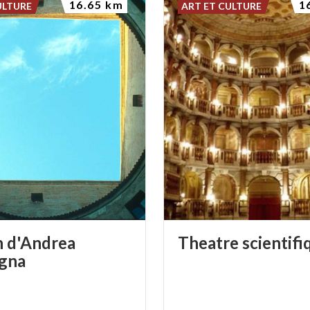
16.65 km
1
ULTURE
ART ET CULTURE
 d'Andrea
Theatre
scientifi
gna