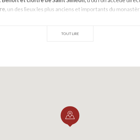
re,
un des lieux les plus anciens et importants du monastè
nel de la cénobie ; on peut admirer à l'intérieur les vesti
ème siècle.
TOUT LIRE
 visite on arrive au
Réfectoire monastique
et, sous ce de
lles caves du XVIème siècle
où sont exposés des exempla
les.
ipal de Polirone, à
San Benedetto Po,
est un des plus g
s d'Italie,
fondé en 1977. La première partie du Musée es
le et à la société rurale ; la deuxième est réservée aux as
agie, la religion populaire, les légendes locales et les expre
monde de la plaine du Pô.
 admirer la grandiose
Église Abbatiale
, reconstruite entr
no sans démolir les vieilles structures romanes et gothiqu