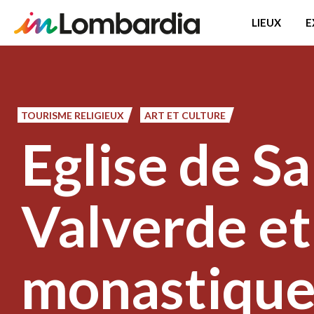
LIEUX
E
Aller
au
contenu
principal
TOURISME RELIGIEUX
ART ET CULTURE
Eglise de S
Valverde e
monastique