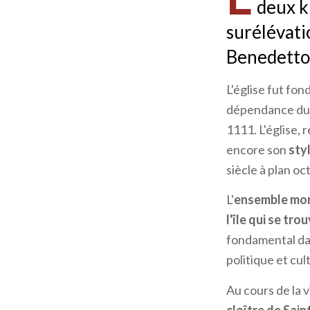
deux k
surélévati
Benedetto
L'église fut fon
dépendance du 
1111. L'église,
encore son
sty
siècle à plan oc
L'
ensemble mon
l'île qui se tro
fondamental dan
politique et cu
Au cours de la v
cloître de Sain