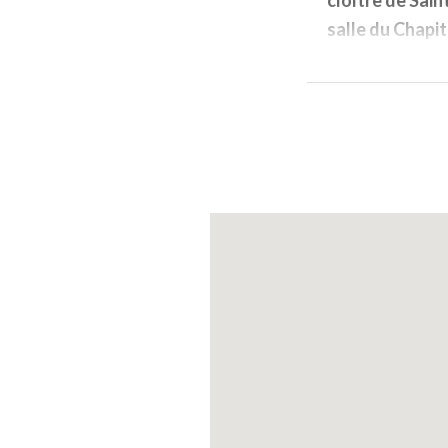
salle du Chapit
centre direction
d'abbés du XVI
En continuant la
admirer
les be
chariots agrico
Le Musée Munic
ethnographique
culture matériel
matériels : la m
artistiques du 
Enfin on pourra
par Giulio Roma