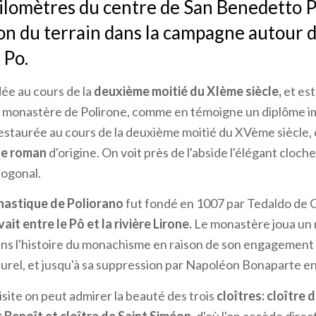
ilomètres du centre de San Benedetto P
on du terrain dans la campagne autour 
 Po.
dée au cours de la
deuxième moitié du XIème siècle,
et es
monastère de Polirone, comme en témoigne un diplôme im
 restaurée au cours de la deuxième moitié du XVème siècle,
le roman
d'origine. On voit près de l'abside l'élégant cloc
togonal.
astique de Poliorano
fut fondé en 1007 par Tedaldo de 
uvait entre le Pô et la rivière Lirone.
Le monastère joua un 
s l'histoire du monachisme en raison de son engagement r
lturel, et jusqu'à sa suppression par Napoléon Bonaparte e
isite on peut admirer la beauté des trois
cloîtres: cloître 
t Benoît
et
cloître de Saint Siméon,
d'où l'on accède direc