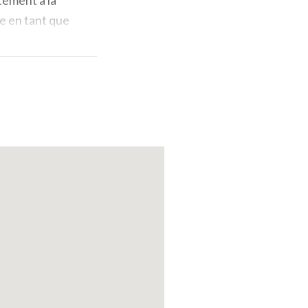
re en tant que
ges de tombes
rnier, on peut
ires de
rands
musées
t dédiée à la
pects non
ssions
e 1540 et 1545
es.