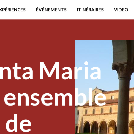
XPÉRIENCES
ÉVÉNEMENTS
ITINÉRAIRES
VIDEO
anta Maria
t ensemble
 de