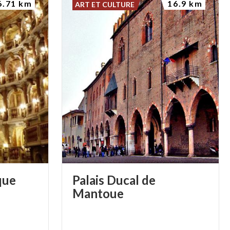
6.71 km
16.9 km
ART ET CULTURE
que
Palais Ducal de
Mantoue