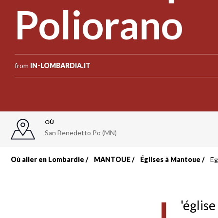
Poliorano
from
IN-LOMBARDIA.IT
OÙ
San Benedetto Po (MN)
Où aller en Lombardie
MANTOUE
Églises à Mantoue
Eg
Fil
d'Ariane
L
'églis