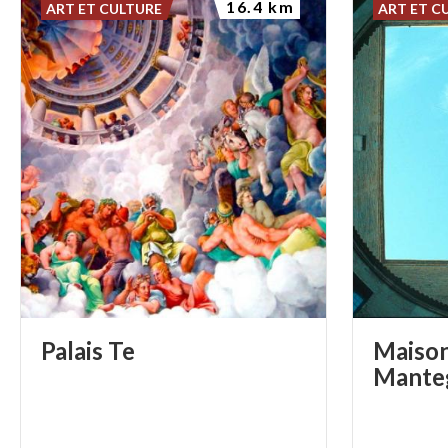
16.4 km
ART ET CULTURE
ART ET C
Palais
Te
Maison
Mante