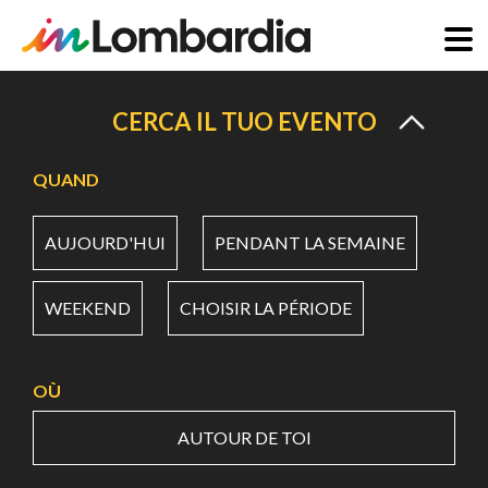
Aller
au
CERCA IL TUO EVENTO
contenu
principal
QUAND
AUJOURD'HUI
PENDANT LA SEMAINE
WEEKEND
CHOISIR LA PÉRIODE
OÙ
AUTOUR DE TOI