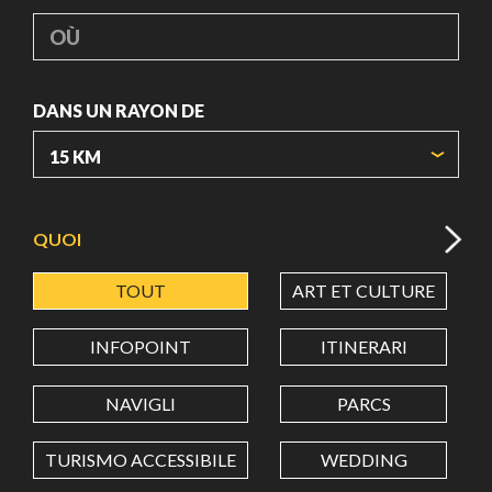
OÙ
DANS UN RAYON DE
ORIGIN COORDINATES
QUOI
TOUT
ART ET CULTURE
LATITUDE
INFOPOINT
ITINERARI
LONGITUDE
NAVIGLI
PARCS
TURISMO ACCESSIBILE
WEDDING
Value in decimal degrees. Use dot (.) as decimal separator.