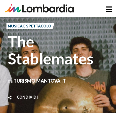
Salta
al
MUSICA E SPETTACOLO
contenuto
The
principale
Stablemates
da
TURISMO.MANTOVA.IT
CONDIVIDI