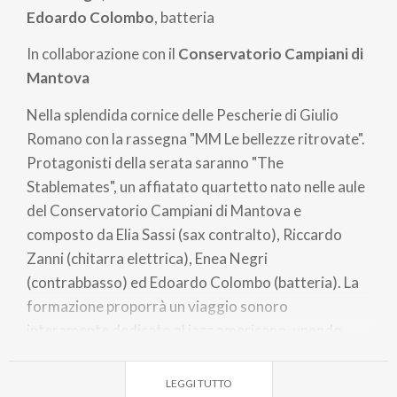
Edoardo Colombo
, batteria
In collaborazione con il
Conservatorio Campiani di
Mantova
Nella splendida cornice delle Pescherie di Giulio
Romano con la rassegna "MM Le bellezze ritrovate".
Protagonisti della serata saranno "The
Stablemates", un affiatato quartetto nato nelle aule
del Conservatorio Campiani di Mantova e
composto da Elia Sassi (sax contralto), Riccardo
Zanni (chitarra elettrica), Enea Negri
(contrabbasso) ed Edoardo Colombo (batteria). La
formazione proporrà un viaggio sonoro
interamente dedicato al jazz americano, unendo
l'energia e la tradizione d'oltreoceano all'acustica
intima di un luogo storico unico.
LEGGI TUTTO