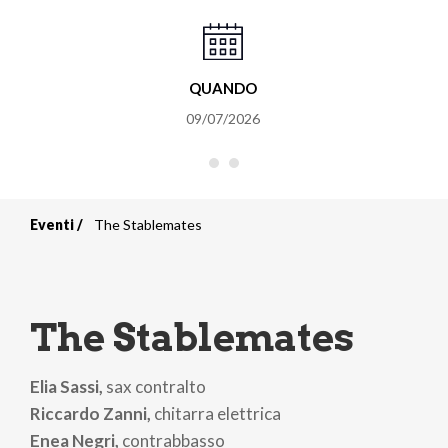
QUANDO
09/07/2026
Eventi
The Stablemates
Briciole
di
pane
The Stablemates
Elia Sassi,
sax contralto
Riccardo Zanni,
chitarra elettrica
Enea Negri,
contrabbasso