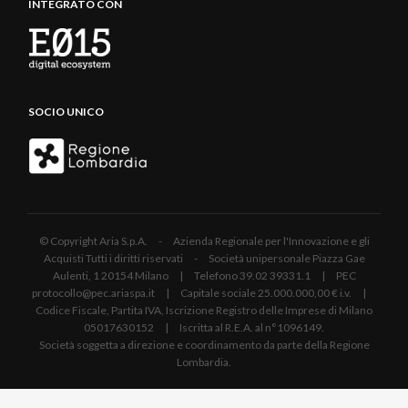
INTEGRATO CON
SOCIO UNICO
© Copyright Aria S.p.A. - Azienda Regionale per l'Innovazione e gli
Acquisti Tutti i diritti riservati - Società unipersonale Piazza Gae
Aulenti, 1 20154 Milano | Telefono 39.02 39331.1 | PEC
protocollo@pec.ariaspa.it | Capitale sociale 25.000.000,00 € i.v. |
Codice Fiscale, Partita IVA, Iscrizione Registro delle Imprese di Milano
05017630152 | Iscritta al R.E.A. al n°1096149.
Società soggetta a direzione e coordinamento da parte della Regione
Lombardia.