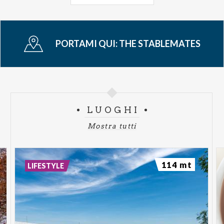
Per ogni concerto, ingresso con biglietto: intero 12
euro / ridotto 8 euro riduzioni: Associazione Amici
di Palazzo Te – Soci Touring Club – Soci Unci –
PORTAMI QUI:
THE STABLEMATES
Possessori Supercard Cultura - Soci Vivo Teatro -
Associazione Diabolus in Musica
Per prenotazioni ed ulteriori informazioni su tutti i
concerti della stagione: email
LUOGHI
info@mantovamusica.com - tel. 388 5670997
(mercoledì 15.30 – 18.00; giovedì/venerdì/sabato
Mostra tutti
10.00 – 12.30) – Whatsapp 388 5670997 (Indicare il
proprio nome e cognome e il numero dei posti
114 mt
desiderati) – Prevendita online:
LIFESTYLE
www.mantovamusica.com