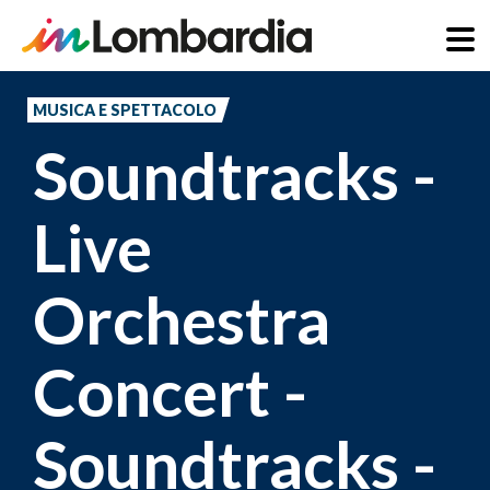
Salta
al
MUSICA E SPETTACOLO
contenuto
Soundtracks -
principale
Live
Orchestra
Concert -
Soundtracks -