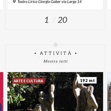
Teatro
Lirico
Giorgio
Gaber
via
Larga
14
1
20
ATTIVITÀ
Mostra tutti
192 mt
ARTE E CULTURA