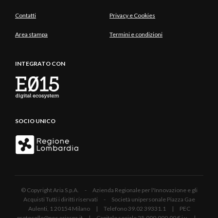
Contatti
Privacy e Cookies
Area stampa
Termini e condizioni
INTEGRATO CON
SOCIO UNICO
© Copyright Aria S.p.A. - Azienda Regionale per l'Innovazione e gli
Acquisti Tutti i diritti riservati - Società unipersonale Piazza Gae
Aulenti, 1 20154 Milano | Telefono 39.02 39331.1 | PEC
protocollo@pec.ariaspa.it | Capitale sociale 25.000.000,00 € i.v. |