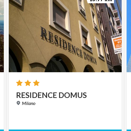
presso Parco di Monza ingresso via Lecco
Domenica 8 giugno 2025
Ritrovo:
ore 9.00 presso
Parco di Monza ingresso Vedano Collinetta
Domenica 15 giugno 2025
Ritrovo:
ore 9.00
presso Parco di Monza ingresso Villasanta
Mercoledì 18 giugno 2025
Ritrovo:
ore 9.00
presso Parco di Monza ingresso via Lecco
RESIDENCE
DOMUS
Milano