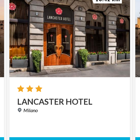
presso Parco di Monza ingresso via Lecco
Domenica 8 giugno 2025
Ritrovo:
ore 9.00 presso
Parco di Monza ingresso Vedano Collinetta
Domenica 15 giugno 2025
Ritrovo:
ore 9.00
presso Parco di Monza ingresso Villasanta
Mercoledì 18 giugno 2025
Ritrovo:
ore 9.00
presso Parco di Monza ingresso via Lecco
LANCASTER
HOTEL
Milano