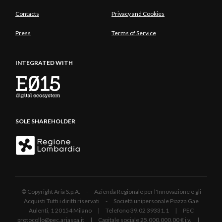
Contacts
Privacy and Cookies
Press
Terms of Service
INTEGRATED WITH
SOLE SHAREHOLDER
© Copyright Aria S.p.A. - Azienda Regionale per l'Innovazione e gli
Acquisti Tutti i diritti riservati - Società unipersonale Piazza Gae
Aulenti, 1 20154 Milano | Telefono 39.02 39331.1 | PEC
protocollo@pec.ariaspa.it | Capitale sociale 25.000.000,00 € i.v. |