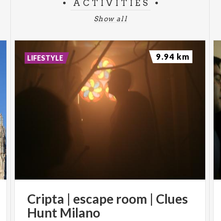
ACTIVITIES
sito
Show all
Mercoledì 26 febbraio 2025
Ritrovo:
ore 9.00
presso Parco di Monza ingresso via Lecco
9.94 km
LIFESTYLE
Domenica 9 marzo 2025
Ritrovo:
ore 9.00 presso
Parco di Monza ingresso Vedano Collinetta
Domenica 16 marzo 2025
Ritrovo:
ore 9.00 presso
Parco di Monza ingresso Villasanta
Mercoledì 26 marzo 2025
Ritrovo:
ore 9.00 presso
Parco di Monza ingresso via Lecco
Cripta
|
escape
room
|
Clues
Domenica 6 aprile 2025
Ritrovo:
ore 9.00 presso
Hunt
Milano
Parco di Monza ingresso Vedano Collinetta