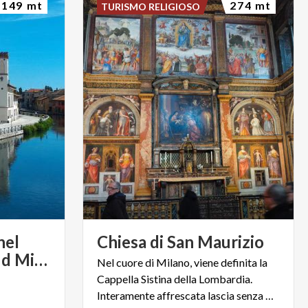
149 mt
274 mt
TURISMO RELIGIOSO
nel
Chiesa
di
San
Maurizio
Parco Agricolo Sud Milano
Nel cuore di Milano, viene definita la
Cappella Sistina della Lombardia.
Interamente affrescata lascia senza fiato