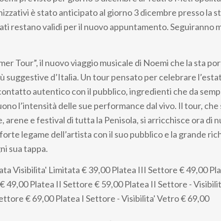
izzativi è stato anticipato al giorno 3 dicembre presso la s
stati restano validi per il nuovo appuntamento. Seguiranno 
er Tour”, il nuovo viaggio musicale di Noemi che la sta po
iù suggestive d’Italia. Un tour pensato per celebrare l’esta
ontatto autentico con il pubblico, ingredienti che da sem
no l’intensità delle sue performance dal vivo. Il tour, che 
 arene e festival di tutta la Penisola, si arricchisce ora di 
orte legame dell’artista con il suo pubblico e la grande ric
i sua tappa.
ta Visibilita' Limitata
€ 39,00
Platea III Settore
€ 49,00
Pla
€ 49,00
Platea II Settore
€ 59,00
Platea II Settore - Visibil
Settore
€ 69,00
Platea I Settore - Visibilita' Vetro
€ 69,00