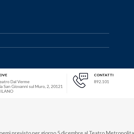
OVE
CONTATTI
eatro Dal Verme
892.101
ia San Giovanni sul Muro, 2
,
20121
ILANO
Noemi previsto per giorno 5 dicembre al Teatro Metropolita