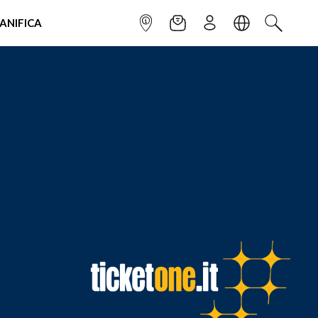
IANIFICA
INFOPOINT
NEWSLETTER
ISCRIVITI
LINGUA
CERCA