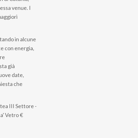
tessa venue. I
maggiori
rtando in alcune
te con energia,
pre
sta già
nuove date,
hiesta che
tea III Settore -
ita' Vetro
€