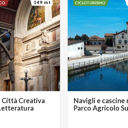
149 mt
SCO
CICLOTURISMO
 Città Creativa
Navigli e cascine 
 Letteratura