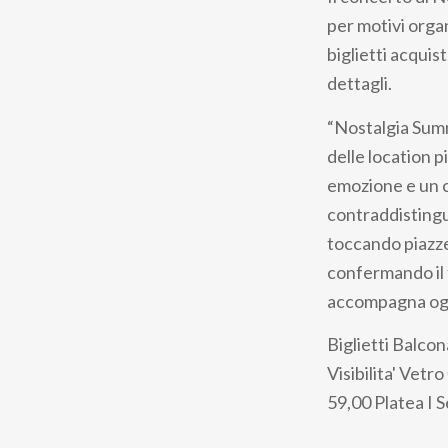
pane
per motivi organ
biglietti acqui
dettagli.
“Nostalgia Summ
delle location p
emozione e un c
contraddistinguo
toccando piazze,
confermando il f
accompagna ogn
Biglietti
Balcona
Visibilita' Vetro
59,00
Platea I 