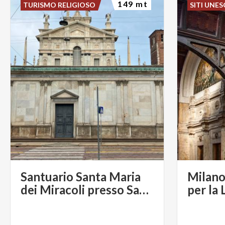
149 mt
TURISMO RELIGIOSO
SITI UNE
Santuario Santa Maria
Milano
dei Miracoli presso San Celso
per la