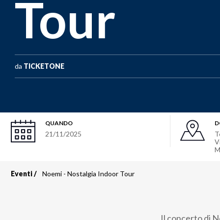
Tour
da
TICKETONE
QUANDO
D
21/11/2025
T
V
M
Eventi
Noemi - Nostalgia Indoor Tour
Briciole
di
Il concerto di 