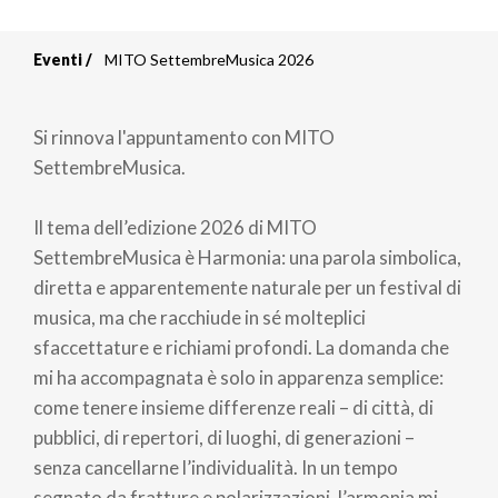
Eventi
MITO SettembreMusica 2026
Briciole
di
Si rinnova l'appuntamento con MITO
pane
SettembreMusica.
Il tema dell’edizione 2026 di MITO
SettembreMusica è Harmonia: una parola simbolica,
diretta e apparentemente naturale per un festival di
musica, ma che racchiude in sé molteplici
sfaccettature e richiami profondi. La domanda che
mi ha accompagnata è solo in apparenza semplice:
come tenere insieme differenze reali – di città, di
pubblici, di repertori, di luoghi, di generazioni –
senza cancellarne l’individualità. In un tempo
segnato da fratture e polarizzazioni, l’armonia mi