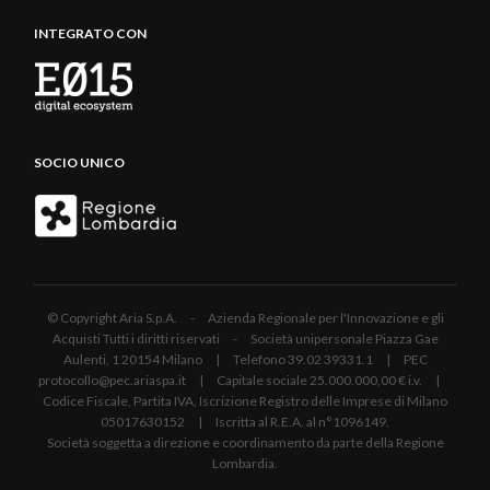
INTEGRATO CON
SOCIO UNICO
© Copyright Aria S.p.A. - Azienda Regionale per l'Innovazione e gli
Acquisti Tutti i diritti riservati - Società unipersonale Piazza Gae
Aulenti, 1 20154 Milano | Telefono 39.02 39331.1 | PEC
protocollo@pec.ariaspa.it | Capitale sociale 25.000.000,00 € i.v. |
Codice Fiscale, Partita IVA, Iscrizione Registro delle Imprese di Milano
05017630152 | Iscritta al R.E.A. al n°1096149.
Società soggetta a direzione e coordinamento da parte della Regione
Lombardia.