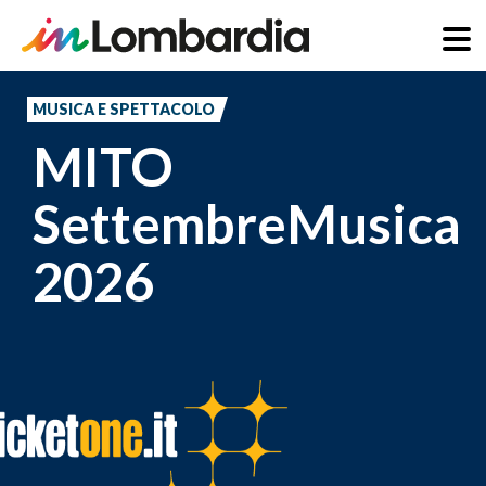
Salta
al
MUSICA E SPETTACOLO
contenuto
MITO
principale
SettembreMusica
2026