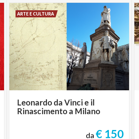
ARTE E CULTURA
Leonardo
da
Vinci
e
il
Rinascimento
a
Milano
€ 150
da