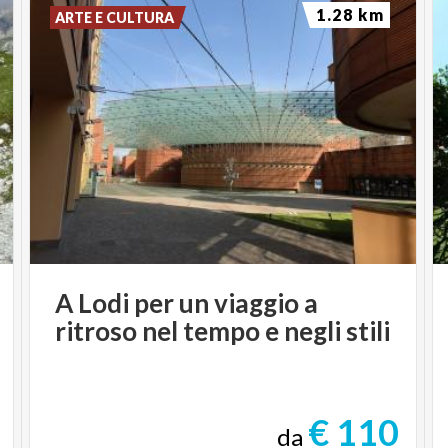
1.28 km
ARTE E CULTURA
A
Lodi
per
un
viaggio
a
ritroso
nel
tempo
e
negli
stili
€ 110
da