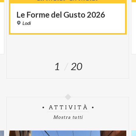
Le
Forme
del
Gusto
2026
Lodi
1
1
20
ATTIVITÀ
Mostra tutti