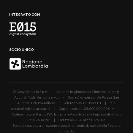
INTEGRATO CON
SOCIO UNICO
© Copyright Aria S.p.A. - Azienda Regionale per l'Innovazione e gli
Acquisti Tutti i diritti riservati - Società unipersonale Piazza Gae
Aulenti, 1 20154 Milano | Telefono 39.02 39331.1 | PEC
protocollo@pec.ariaspa.it | Capitale sociale 25.000.000,00 € i.v. |
Codice Fiscale, Partita IVA, Iscrizione Registro delle Imprese di Milano
05017630152 | Iscritta al R.E.A. al n°1096149.
Società soggetta a direzione e coordinamento da parte della Regione
Lombardia.