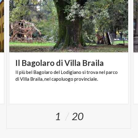
Il
Bagolaro
di
Villa
Braila
Il
più
bel
Bagolaro
del
Lodigiano
si
trova
nel
parco
di
Villa
Braila,
nel
capoluogo
provinciale.
1
20