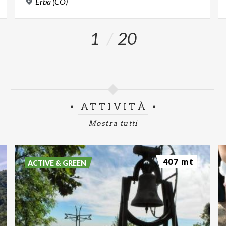
Erba
(CO)
1
20
ATTIVITÀ
Mostra tutti
407 mt
ACTIVE & GREEN