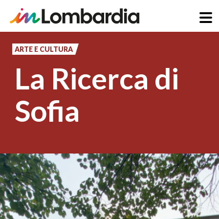
Salta
al
ARTE E CULTURA
contenuto
La Ricerca di
principale
Sofia