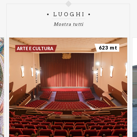
di Stefano Benni mescolano sapientemente tutti
questi ingredienti, riunendoli in pagine poetiche e
LUOGHI
visionarie
Mostra tutti
Giovedì 19 febbraio 2026
Tahar ben Jelloun - “Il razzismo spiegato a mia
623 mt
ARTE E CULTURA
figlia”
La figlia decenne dell'autore si rivolge al padre per
cercare di chiarire a ste stessa il significato della
parola razzismo
Giovedì 5 marzo 2026
Concita De Gregorio - “Un’ultima cosa”
Un coro di donne messe al bando, escluse,
scandalose agli occhi del mondo, qui prendono la
parola per l'ultima volta e raccontano di sé senza
lasciare diritto di replica