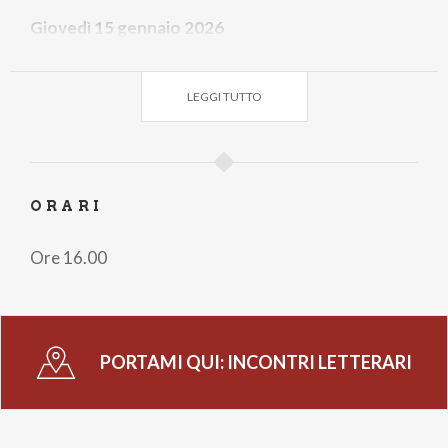
Giovedì 15 gennaio 2026
Luigi Manconi –
“La scomparsa dei colori”
La battaglia intima e personalissima dell'autore con
LEGGI TUTTO
il buio progressivo della cecità.
Con intervento da remoto dell'autore
Giovedì 22 gennaio 2026
ORARI
Helga Schneider – “Lasciami andare madre”
L'autrice ricorda quella madre che nel 1943 ha
Ore 16.00
abbandonato due bambini per seguire la sua
vocazione: essere a tempo pieno una SS e lavorare
nei campi di concentramento del Fuhrer
PORTAMI QUI:
INCONTRI LETTERARI
Giovedì 5 febbraio 2026
Poesia e humour nell’opera di Stefano Benni
Comici e paradossali, avventurosi e fantastici: i libri