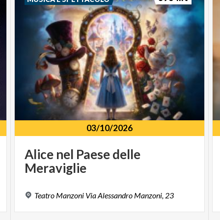
Giovedì 23 aprile 2026
Alessandro d’Avenia – “L’appello”
Una classe di adolescenti difficili, da accozzaglia di
strumenti isolati diventa un'orchestra diretta da un
maestro cieco. Insegnante e ragazzi scopriranno
insieme che le voci stonate del mondo sono tutte
legate da un unico respiro.
03/10/2026
Alice
nel
Paese
delle
Meraviglie
Teatro
Manzoni
Via
Alessandro
Manzoni,
23