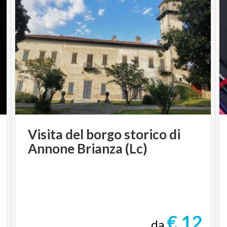
Visita
del
borgo
storico
di
Annone
Brianza
(Lc)
€ 12
da