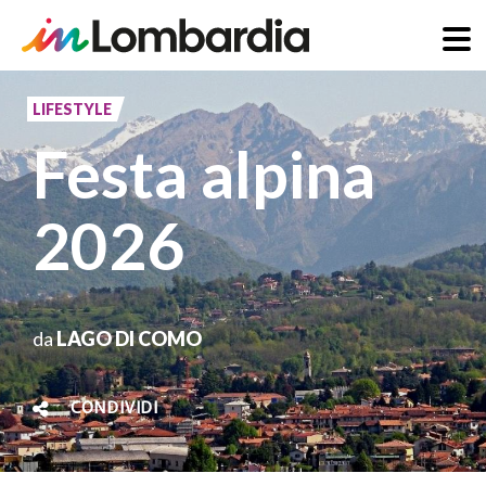
Salta
al
LIFESTYLE
contenuto
Festa alpina
principale
2026
da
LAGO DI COMO
CONDIVIDI