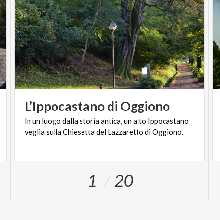
L’Ippocastano
di
Oggiono
In
un
luogo
dalla
storia
antica,
un
alto
Ippocastano
veglia
sulla
Chiesetta
del
Lazzaretto
di
Oggiono.
1
20