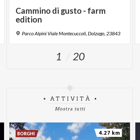
Cammino
di
gusto
-
farm
edition
Parco
Alpini
Viale
Montecuccoli,
Dolzago,
23843
1
20
ATTIVITÀ
Mostra tutti
4.27 km
BORGHI