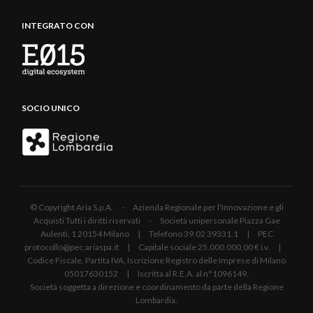
INTEGRATO CON
SOCIO UNICO
© Copyright Aria S.p.A. - Azienda Regionale per l'Innovazione e gli
Acquisti Tutti i diritti riservati - Società unipersonale Piazza Gae
Aulenti, 1 20154 Milano | Telefono 39.02 39331.1 | PEC
protocollo@pec.ariaspa.it | Capitale sociale 25.000.000,00 € i.v. |
Codice Fiscale, Partita IVA, Iscrizione Registro delle Imprese di Milano
05017630152 | Iscritta al R.E.A. al n°1096149.
Società soggetta a direzione e coordinamento da parte della Regione
Lombardia.