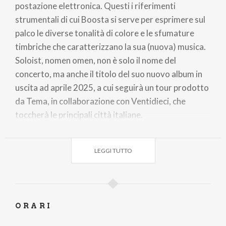
postazione elettronica. Questi i riferimenti
strumentali di cui Boosta si serve per esprimere sul
palco le diverse tonalità di colore e le sfumature
timbriche che caratterizzano la sua (nuova) musica.
Soloist, nomen omen, non è solo il nome del
concerto, ma anche il titolo del suo nuovo album in
uscita ad aprile 2025, a cui seguirà un tour prodotto
da Tema, in collaborazione con Ventidieci, che
toccherà le principali città italiane.
Non un semplice concerto, né una semplice scaletta,
ma una narrazione musicale a cui è difficile rimanere
LEGGI TUTTO
indifferenti, un’esperienza immersiva di
condivisione autentica e connessione intima con il
pubblico. Anche grazie a questo nuovo progetto,
Boosta continua a spingersi oltre i confini dell’arte,
ORARI
esplorando nuove forme espressive e lasciando il