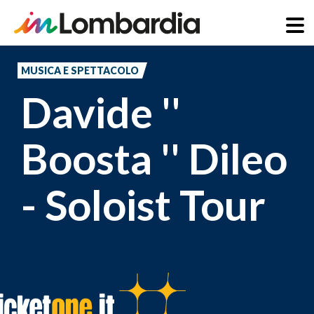
Salta
al
MUSICA E SPETTACOLO
contenuto
Davide ''
principale
Boosta '' Dileo
- Soloist Tour