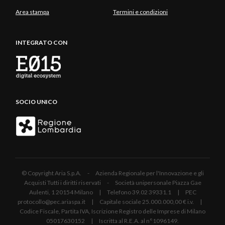
Area stampa
Termini e condizioni
INTEGRATO CON
SOCIO UNICO
© Copyright Aria S.p.A. - Azienda Regionale per l'Innovazione e gli
Acquisti Tutti i diritti riservati - Società unipersonale Piazza Gae
Aulenti, 1 20154 Milano | Telefono 39.02 39331.1 | PEC
protocollo@pec.ariaspa.it | Capitale sociale 25.000.000,00 € i.v. |
Codice Fiscale, Partita IVA, Iscrizione Registro delle Imprese di Milano
05017630152 | Iscritta al R.E.A. al n°1096149.