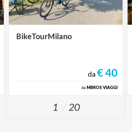
BikeTourMilano
€ 40
da
da
MBROS VIAGGI
1
20