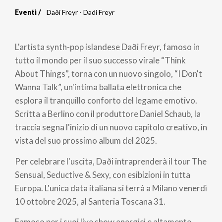
Eventi
Daði Freyr - Dadi Freyr
Briciole
di
L'artista synth-pop islandese Daði Freyr, famoso in
pane
tutto il mondo per il suo successo virale “Think
About Things”, torna con un nuovo singolo, “I Don't
Wanna Talk”, un'intima ballata elettronica che
esplora il tranquillo conforto del legame emotivo.
Scritta a Berlino con il produttore Daniel Schaub, la
traccia segna l'inizio di un nuovo capitolo creativo, in
vista del suo prossimo album del 2025.
Per celebrare l'uscita, Daði intraprenderà il tour The
Sensual, Seductive & Sexy, con esibizioni in tutta
Europa. L'unica data italiana si terrà a Milano venerdì
10 ottobre 2025, al Santeria Toscana 31.
Famoso per i suoi live show energici e altamente