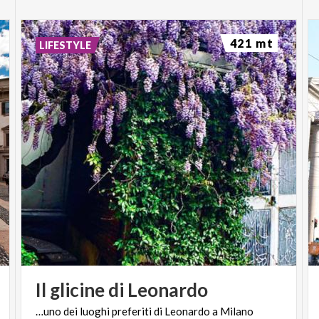
421 mt
LIFESTYLE
Il
glicine
di
Leonardo
…uno
dei
luoghi
preferiti
di
Leonardo
a
Milano