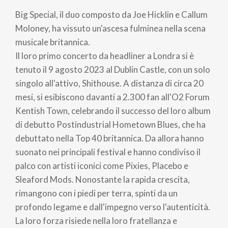
di
Big Special, il duo composto da Joe Hicklin e Callum
pane
Moloney, ha vissuto un'ascesa fulminea nella scena
musicale britannica.
Il loro primo concerto da headliner a Londra si è
tenuto il 9 agosto 2023 al Dublin Castle, con un solo
singolo all'attivo, Shithouse. A distanza di circa 20
mesi, si esibiscono davanti a 2.300 fan all'O2 Forum
Kentish Town, celebrando il successo del loro album
di debutto Postindustrial Hometown Blues, che ha
debuttato nella Top 40 britannica. Da allora hanno
suonato nei principali festival e hanno condiviso il
palco con artisti iconici come Pixies, Placebo e
Sleaford Mods. Nonostante la rapida crescita,
rimangono con i piedi per terra, spinti da un
profondo legame e dall'impegno verso l'autenticità.
La loro forza risiede nella loro fratellanza e