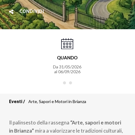
CONDIVIDI
QUANDO
Da
31/05/2026
al
06/09/2026
Eventi
Arte, Sapori e Motori in Brianza
Briciole
di
Il palinsesto della rassegna
“Arte, sapori e motori
pane
in Brianza”
mira a valorizzare le tradizioni culturali,