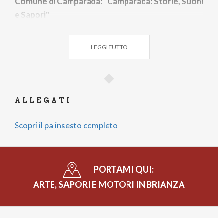
Comune di Camparada: "Camparada: Storie, Suoni
e Sapori"
dal 31 maggio al 7 giugno 2026
LEGGI TUTTO
Comune di Usmate Velate: "Parcoscenico"
dal 26 giugno al 19 luglio 2026
ALLEGATI
Comune di Albiate: "Sagra di San Fermo"
Scopri il palinsesto completo
11 agosto 2026
Comune di Lesmo: "Due Curve: Sapori e
PORTAMI QUI:
Motori"
ARTE, SAPORI E MOTORI IN BRIANZA
dal 3 al 6 settembre