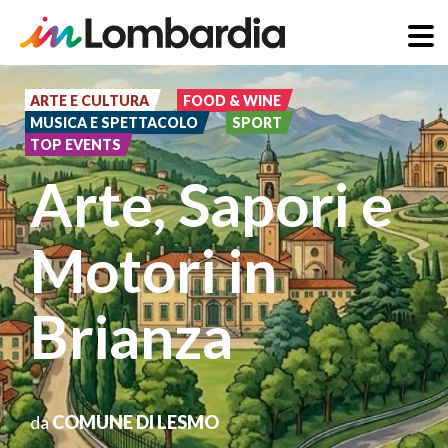
Salta
al
ARTE E CULTURA
FOOD & WINE
MUSICA E SPETTACOLO
SPORT
contenuto
TOP EVENTS
principale
Arte, Sapori e
Motori in
Brianza
da
COMUNE DI LESMO