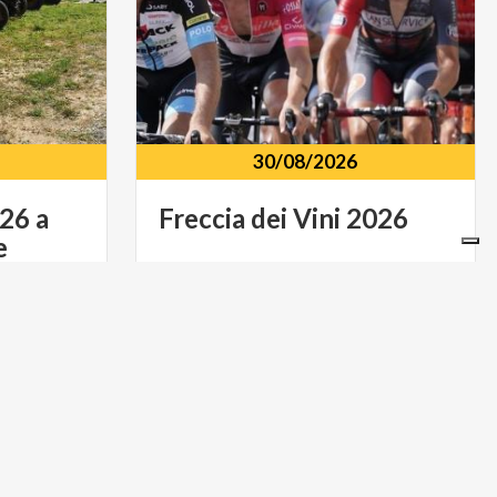
30/08/2026
26
a
Freccia
dei
Vini
2026
e
Strade dell'Oltrepò Pavese Piazza
Verzate
(PV)
Duomo Voghera PV
LIFESTYLE