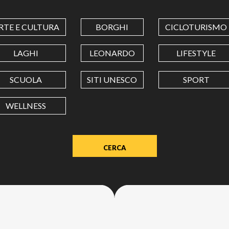
COORDINATES
RTE E CULTURA
BORGHI
CICLOTURISMO
LATITUDINE
LAGHI
LEONARDO
LIFESTYLE
SCUOLA
SITI UNESCO
SPORT
LONGITUDINE
WELLNESS
Value
in
decimal
degrees.
Use
dot
(.)
as
decimal