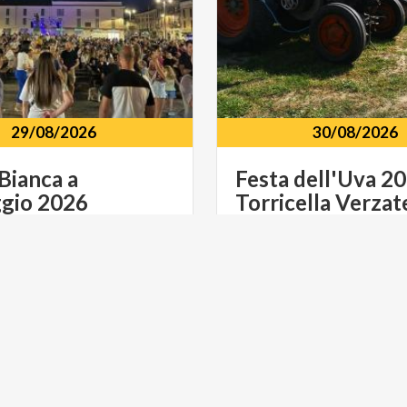
29/08/2026
30/08/2026
Bianca
a
Festa
dell'Uva
20
gio
2026
Torricella
Verzat
io
PV
Oltrepò
Pavese
Torricella
WINE
MUSICA E SPETTACOLO