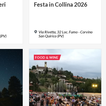
eri
Festa
in
Collina
2026
Via Rivetta, 32 Loc. Fumo - Corvino
(PV)
San Quirico (PV)
FOOD & WINE