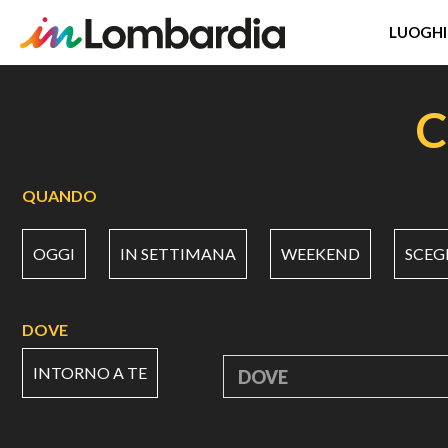
LUOGHI
Salta
al
C
contenuto
principale
QUANDO
OGGI
IN SETTIMANA
WEEKEND
SCEG
DOVE
INTORNO A TE
DOVE