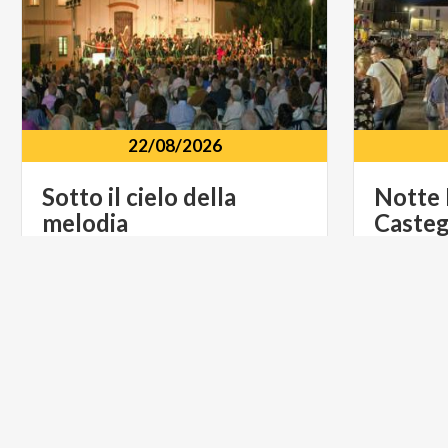
22/08/2026
Sotto
il
cielo
della
Notte
melodia
Casteg
Sagrato della Chiesa Piazza della
Chiesa 1, Montecalvo Versiggia (PV)
Castegg
FOOD & WINE
FOOD & 