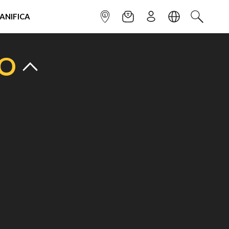
IANIFICA
INFOPOINT
NEWSLETTER
ISCRIVITI
LINGUA
CERCA
TO