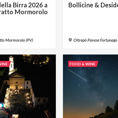
della
Birra
2026
a
Bollicine
&
Desid
ratto
Mormorolo
tto
Mormorolo
(PV)
Oltrepò
Pavese
Fortunago
WINE
FOOD & WINE