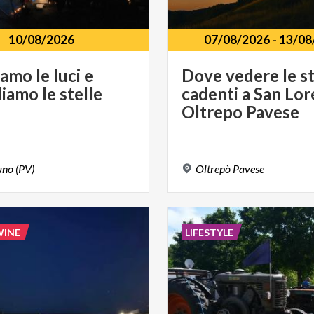
10/08/2026
07/08/2026
-
13/08
iamo
le
luci
e
Dove vedere le st
diamo
le
stelle
cadenti a San Lor
Oltrepo Pavese
ano
(PV)
Oltrepò
Pavese
WINE
LIFESTYLE