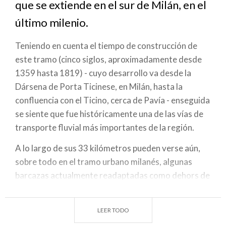
que se extiende en el sur de Milán, en el
navegación
último milenio.
Teniendo en cuenta el tiempo de construcción de
este tramo (cinco siglos, aproximadamente desde
1359 hasta 1819) - cuyo desarrollo va desde la
Dársena de Porta Ticinese, en Milán, hasta la
confluencia con el Ticino, cerca de Pavía - enseguida
se siente que fue históricamente una de las vías de
transporte fluvial más importantes de la región.
A lo largo de sus 33 kilómetros pueden verse aún,
sobre todo en el tramo urbano milanés, algunas
barcazas actualmente readaptadas como dehors de
restaurantes y cervecerías.
En un panorama repleto de naves industriales,
LEER TODO
centros comerciales y carreteras de circunvalación,