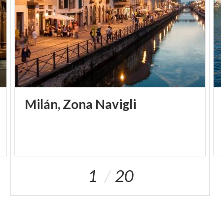
Más allá del cinturón forestal, pasamos de
Borgatello, un antiguo centro agrícola, para llegar a
la confluencia con el Ticino.
Se accede así a Pavía, un tesoro de arte e historia,
que se presenta con sus mil monumentos, sus
imponentes torres y su famosa universidad.
FICHA TÉCNICA
Milán,
Zona
Navigli
Salida: Milán - Porta Genova
Llegada: Pavía
Distancia: 37,2 km
Dificultad: Fácil
1
20