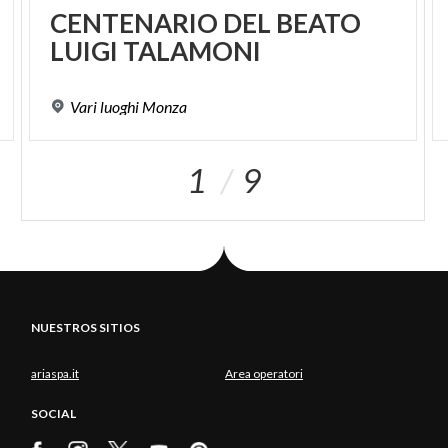
CENTENARIO
DEL
BEATO
LUIGI
TALAMONI
Vari
luoghi
Monza
1
9
NUESTROS SITIOS
ariaspa.it
Area operatori
SOCIAL