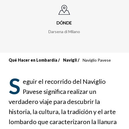
DÓNDE
Darsena di Milano
Qué Hacer en Lombardía
Navigli
Naviglio Pavese
Sobrescribir
enlaces
S
eguir el recorrido del Naviglio
de
Pavese significa realizar un
ayuda
verdadero viaje para descubrir la
a
historia, la cultura, la tradición y el arte
lombardo que caracterizaron la llanura
la