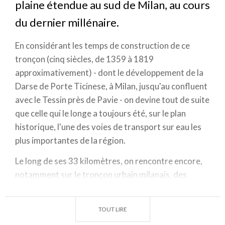
plaine étendue au sud de Milan, au cours
du dernier millénaire.
En considérant les temps de construction de ce
tronçon (cinq siècles, de 1359 à 1819
approximativement) - dont le développement de la
Darse de Porte Ticinese, à Milan, jusqu'au confluent
avec le Tessin près de Pavie - on devine tout de suite
que celle qui le longe a toujours été, sur le plan
historique, l'une des voies de transport sur eau les
plus importantes de la région.
Le long de ses 33 kilomètres, on rencontre encore,
notamment sur le tronçon urbain milanais, des
bateaux aujourd'hui réadaptés à l'extérieur en
restaurants et brasseries. Dans un panorama animé
TOUT LIRE
par des entrepôts, centres commerciaux et