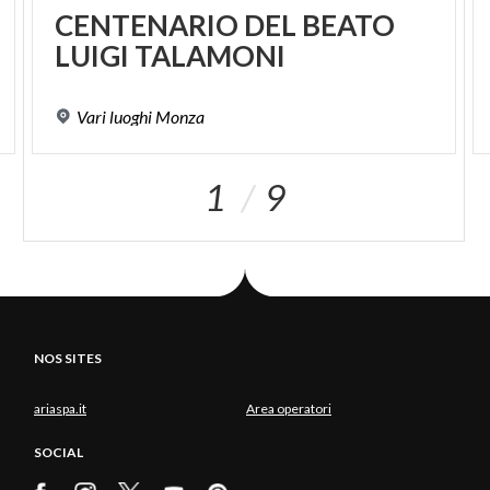
CENTENARIO
DEL
BEATO
LUIGI
TALAMONI
Vari
luoghi
Monza
1
9
NOS SITES
ariaspa.it
Area operatori
SOCIAL