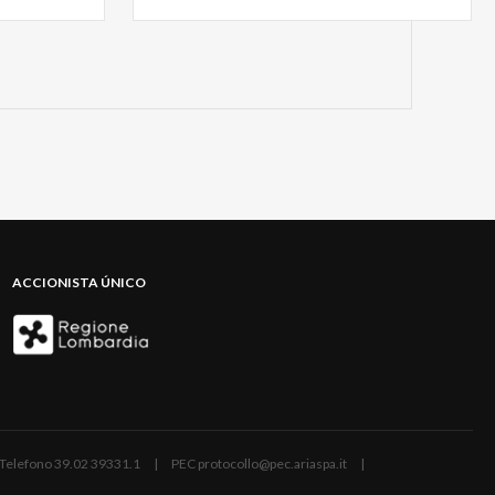
ACCIONISTA ÚNICO
ano | Telefono 39.02 39331.1 | PEC protocollo@pec.ariaspa.it |