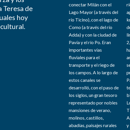
conectar Milán con el
r
a Teresa de
Lago Mayor (a través del
a
cuales hoy
río Ticino), con el lago de
k
ultural.
Como (a través del río
d
Adda) y con la ciudad de
l
Pavía y el río Po. Eran
2
importantes vías
h
fluviales para el
a
transporte y el riego de
s
los campos. A lo largo de
p
estos canales se
P
desarrolló, con el paso de
t
los siglos, un gran tesoro
b
representado por nobles
L
mansiones de verano,
T
molinos, castillos,
A
abadías, paisajes rurales
y