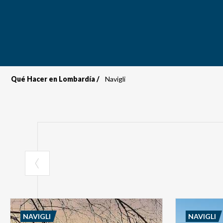
Qué Hacer en Lombardía
Navigli
Sobrescribir
enlaces
de
ayuda
a
la
navegación
NAVIGLI
NAVIGLI