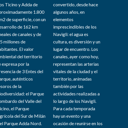
íos Ticino y Adda de
convertido, desde hace
proximadamente 1.800
algunos años, en
m2 de superficie, con un
elementos
esarrollo de 162 km
imprescindibles de los
ineales de canales y de
Navigli: el agua es
,5 millones de
cultura, es diversión y un
abitantes. El valor
lugar de encuentro. Los
mbiental del territorio
canales, ayer como hoy,
e expresa por la
representan las arterias
resencia de 3 Entes del
vitales de la ciudad y el
arque, auténticos
territorio, animadas
esoros de la
también por las
iodiversidad: el Parque
actividades realizadas a
ombardo del Valle del
lo largo de los Navigli.
icino, el Parque
Para cada temporada
grícola del Sur de Milán
hay un evento y una
 el Parque Adda Nord.
ocasión de reunirse en los