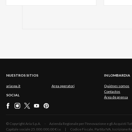
NUESTROS SITIOS
IN LOMBARDIA
ariaspa.it
Area operatori
Quiénes somos
Contactos
SOCIAL
Área de prensa
© Copyright Aria S.p.A. - Azienda Regionale per l'Innovazione e gli Acquisti
Capitale sociale 25.000.000,00 € i.v. | Codice Fiscale, Partita IVA, Iscrizione