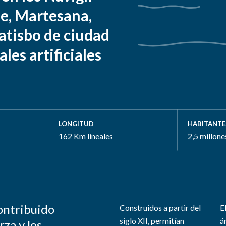
e, Martesana,
atisbo de ciudad
les artificiales
LONGITUD
HABITANTE
162 Km lineales
2,5 millone
ontribuido
Construidos a partir del
E
siglo XII, permitían
á
rza y los