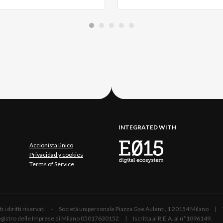
INTEGRATED WITH
Accionista único
Privacidad y cookies
Terms of Service
 Tutti i diritti riservati - Società unipersonale Piazza Gae Aulenti, 1 20154 Mil
 Registro delle Imprese di Milano 05017630152 | Iscritta al R.E.A. al n°1096149.