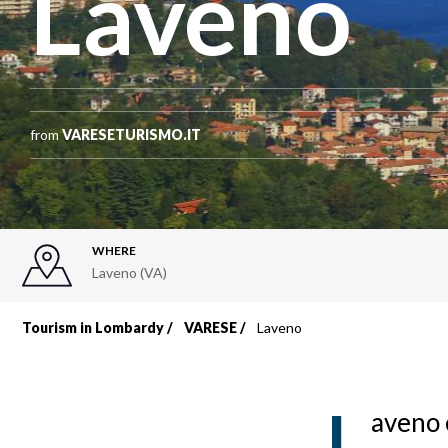
Laveno
from
VARESETURISMO.IT
WHERE
Laveno (VA)
Tourism in Lombardy
VARESE
Laveno
Breadcrumb
L
aveno è