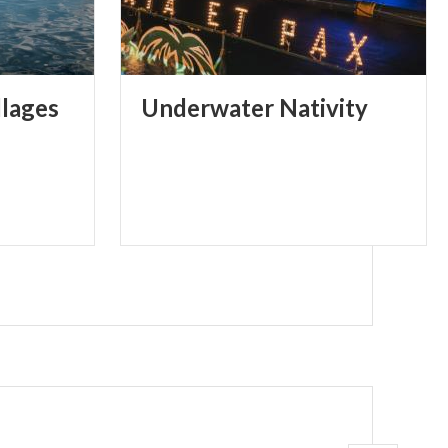
llages
Underwater
Nativity