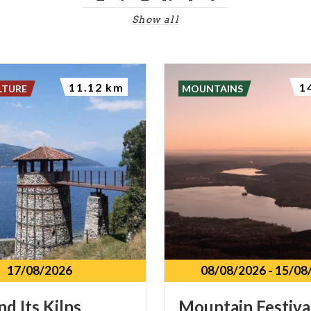
Show all
11.12 km
1
LTURE
MOUNTAINS
17/08/2026
08/08/2026
-
15/08
nd
Its
Kilns
Mountain
Festiva