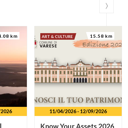
4.08 km
15.58 km
ART & CULTURE
/2026
11/04/2026
-
12/09/2026
l
Know
Your
Assets
2026