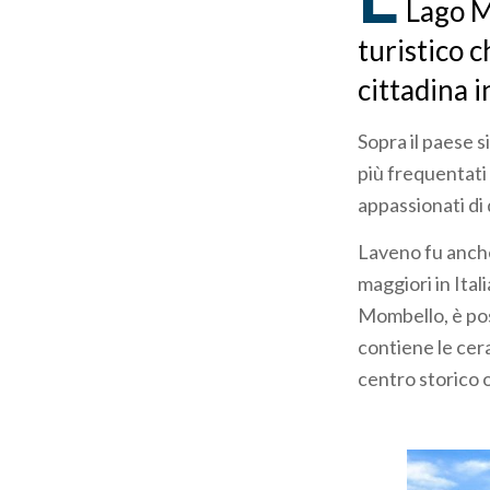
Lago M
turistico c
cittadina 
Sopra il paese s
più frequentati
appassionati di
Laveno fu anch
maggiori in Ital
Mombello, è pos
contiene le cera
centro storico o