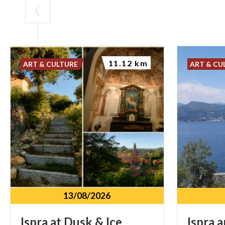
11.12 km
ART & CULTURE
ART & CU
13/08/2026
Ispra
at
Dusk
&
Ice
Ispra
a