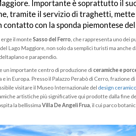
aggiore. Importante è soprattutto il su
he, tramite il servizio di traghetti, mette
in contatto con la sponda piemontese del
i erge il monte
Sasso del Ferro
, che rappresenta uno dei p
 del Lago Maggiore, non solo da semplici turisti ma anche d
 deltaplano e parapendio.
e un importante centro di produzione di
ceramiche e porc
ia e in Europa. Presso il Palazzo Perabò di Cerro, frazione d
sibile visitare il Museo Internazionale del
design ceramic
miche artistiche più significative qui prodotte dalla fine dell
spita la bellissima
Villa De Angeli Frua
, il cui parco botani