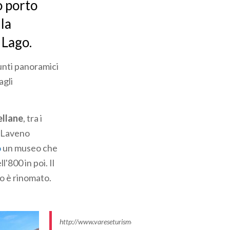
o porto
 la
 Lago.
unti panoramici
agli
ellane
, tra i
i Laveno
o
un museo che
'800 in poi. Il
co è rinomato.
http://www.vareseturismo.it/sites/default/files/styles/im