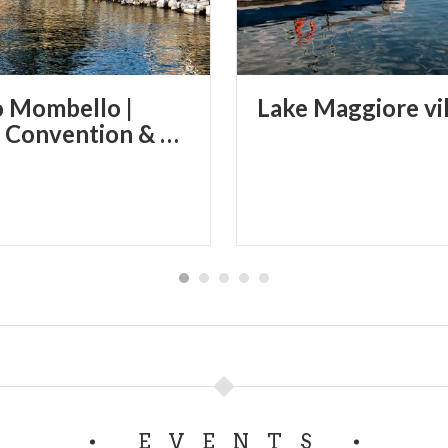
 Mombello |
Lake
Maggiore
vi
Varese Convention & Visitors Bureau
EVENTS